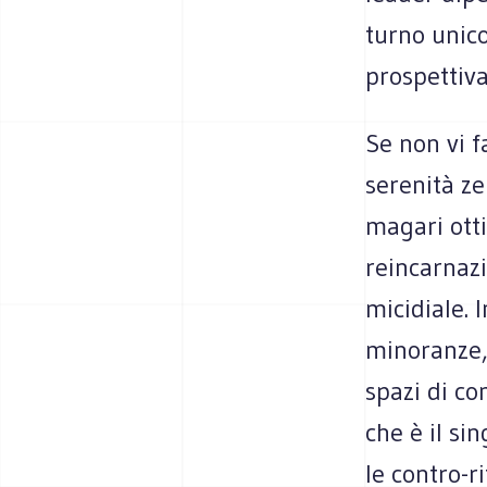
turno unic
prospettiva
Se non vi f
serenità ze
magari otti
reincarnaz
micidiale. 
minoranze, l
spazi di c
che è il si
le contro-r