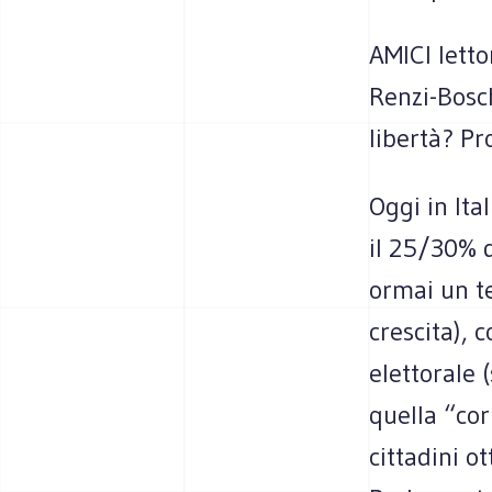
AMICI letto
Renzi-Bosch
libertà? Pr
Oggi in Ita
il 25/30% d
ormai un te
crescita), 
elettorale 
quella “cor
cittadini o