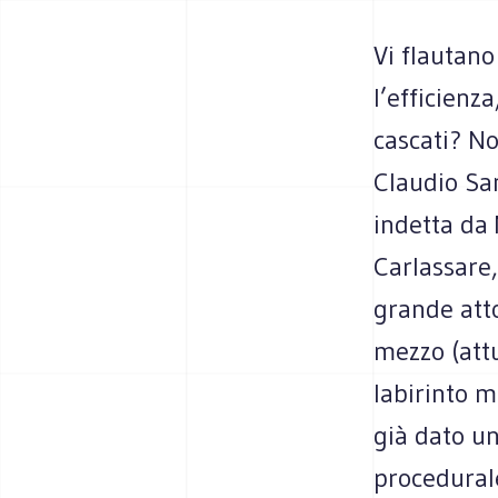
Vi flautano
l’efficienza
cascati? No
Claudio San
indetta da
Carlassare,
grande att
mezzo (attu
labirinto m
già dato un
procedurale