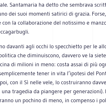
ale. Santamaria ha detto che sembrava scritt
 uno dei suoi momenti satirici di grazia. Fors
 con la collaborazione del notissimo e manz
eccagarbugli.
no davanti agli occhi lo specchietto per le all
 politica che diminuiscono, davvero ve la siet
ina di milioni in meno: costa assai di più og
emplicemente tener in vita l’ipotesi del Pont
 poi, con il Sì nelle vele, lo costruiranno davv
una tragedia da piangere per generazioni). E
ranno un pochino di meno, in compenso i poli