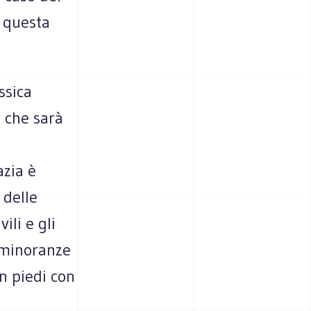
o questa
ssica
l che sarà
azia è
 delle
ili e gli
 minoranze
in piedi con