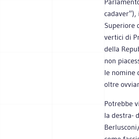
Parlamento
cadaver”), 
Superiore d
vertici di 
della Repub
non piacess
le nomine d
oltre ovvi
Potrebbe vi
la destra- 
Berlusconi/
come facci