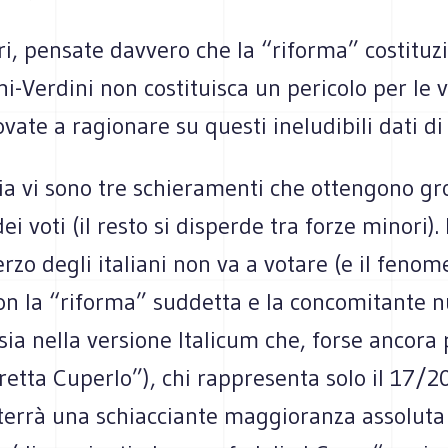
ri, pensate davvero che la “riforma” costituz
i-Verdini non costituisca un pericolo per le 
ovate a ragionare su questi ineludibili dati di 
lia vi sono tre schieramenti che ottengono g
ei voti (il resto si disperde tra forze minori).
rzo degli italiani non va a votare (e il fenom
con la “riforma” suddetta e la concomitante 
(sia nella versione Italicum che, forse ancora 
retta Cuperlo”), chi rappresenta solo il 17/2
tterrà una schiacciante maggioranza assoluta