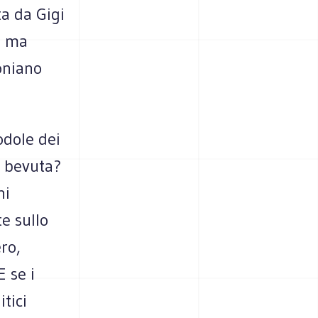
a da Gigi
e, ma
oniano
odole dei
e bevuta?
ni
e sullo
ero,
 se i
tici