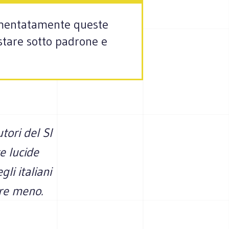
gomentatamente queste
 stare sotto padrone e
tori del SI
 lucide
li italiani
are meno.