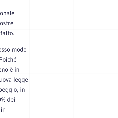
ionale
vostre
fatto.
rosso modo
 Poiché
eno è in
nuova legge
peggio, in
0% dei
 in