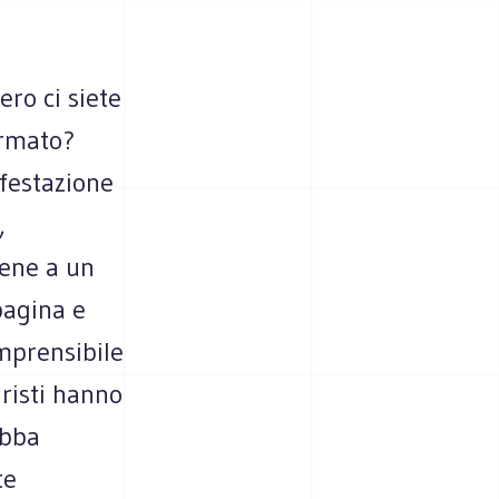
ero ci siete
ormato?
ifestazione
,
iene a un
pagina e
omprensibile
risti hanno
obba
te