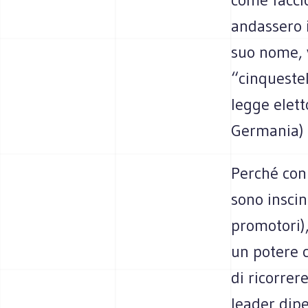
andassero i
suo nome, v
“cinqueste
legge elett
Germania) 
Perché con 
sono inscin
promotori)
un potere c
di ricorrere
leader dip