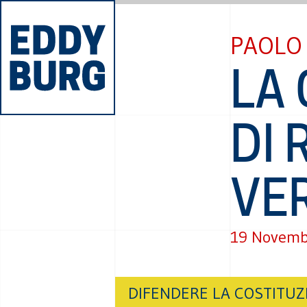
PAOLO 
LA
DI 
VER
19 Novemb
DIFENDERE LA COSTITUZ