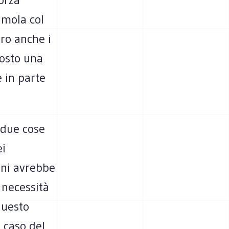
amola col
ro anche i
posto una
 in parte
 due cose
ei
ini avrebbe
 necessità
 questo
 caso del