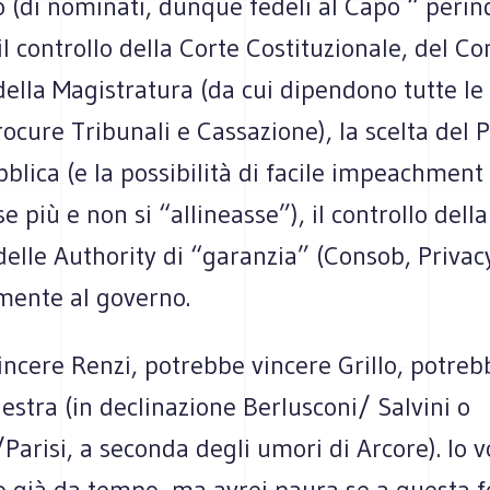
 (di nominati, dunque fedeli al Capo “ perin
il controllo della Corte Costituzionale, del Co
ella Magistratura (da cui dipendono tutte le
Procure Tribunali e Cassazione), la scelta del 
blica (e la possibilità di facile impeachment
e più e non si “allineasse”), il controllo della
elle Authority di “garanzia” (Consob, Privacy,
amente al governo.
ncere Renzi, potrebbe vincere Grillo, potreb
destra (in declinazione Berlusconi/ Salvini o
Parisi, a seconda degli umori di Arcore). Io 
o già da tempo, ma avrei paura se a questa f