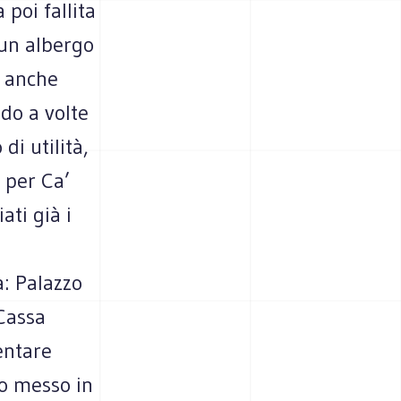
 poi fallita
 un albergo
E anche
ndo a volte
di utilità,
 per Ca’
ati già i
a: Palazzo
 Cassa
entare
to messo in