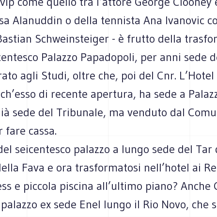
vip come quello tra l’attore George Clooney 
sa Alanuddin o della tennista Ana Ivanovic co
Bastian Schweinsteiger - è frutto della trasf
centesco Palazzo Papadopoli, per anni sede d
ato agli Studi, oltre che, poi del Cnr. L’Hotel
nch’esso di recente apertura, ha sede a Palaz
già sede del Tribunale, ma venduto dal Comu
 fare cassa.
del seicentesco palazzo a lungo sede del Tar
lla Fava e ora trasformatosi nell’hotel ai Re
ss e piccola piscina all’ultimo piano? Anche 
 palazzo ex sede Enel lungo il Rio Novo, che