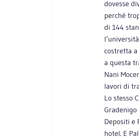
dovesse div
perché tro
di 144 sta
l’universit
costretta a
a questa t
Nani Moceni
lavori di t
Lo stesso 
Gradenigo 
Depositi e 
hotel. E P