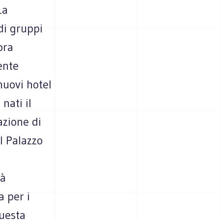
La
di gruppi
ora
ente
nuovi hotel
nati il
azione di
l Palazzo
ià
a per i
questa