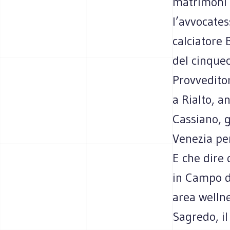
matrimoni 
l’avvocates
calciatore 
del cinque
Provveditor
a Rialto, a
Cassiano, 
Venezia per
E che dire 
in Campo de
area wellne
Sagredo, il