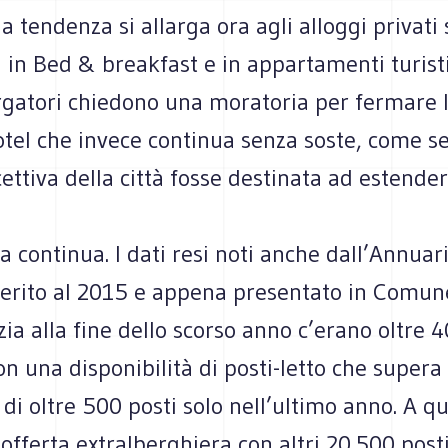
la tendenza si allarga ora agli alloggi privat
 in Bed & breakfast e in appartamenti turistic
ergatori chiedono una moratoria per fermare 
tel che invece continua senza soste, come se
cettiva della città fosse destinata ad estender
a continua. I dati resi noti anche dall’Annuar
ferito al 2015 e appena presentato in Comun
ia alla fine dello scorso anno c’erano oltre 
on una disponibilità di posti-letto che supera 
i oltre 500 posti solo nell’ultimo anno. A qu
offerta extralberghiera con altri 20.500 post