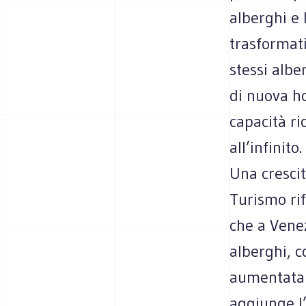
alberghi e 
trasformati
stessi alb
di nuova ho
capacità ri
all’infinito.
Una crescit
Turismo ri
che a Venez
alberghi, c
aumentata d
aggiunge l’