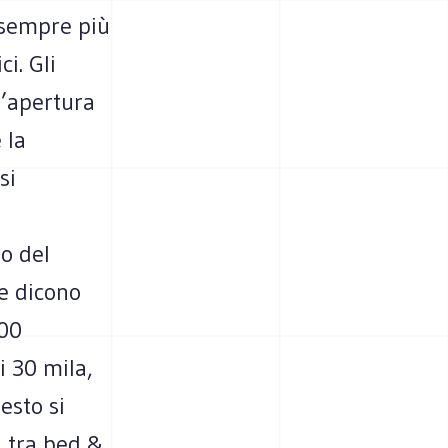
i sempre più
i. Gli
l’apertura
 la
si
io del
e dicono
400
i 30 mila,
esto si
i tra bed &