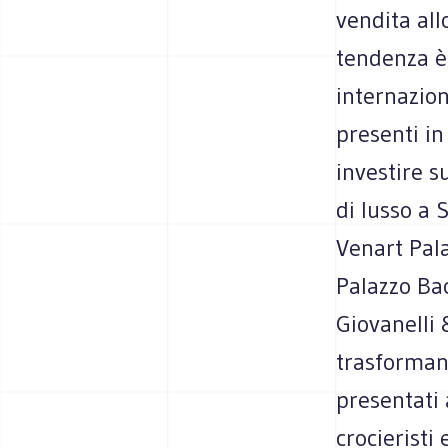
vendita all
tendenza è
internazion
presenti i
investire s
di lusso a 
Venart Pala
Palazzo Bac
Giovanelli
trasformand
presentati 
crocieristi