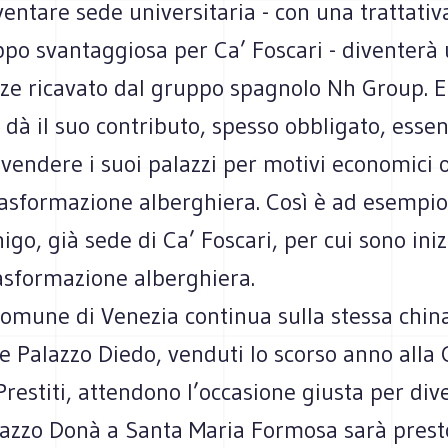
entare sede universitaria - con una trattativa
ppo svantaggiosa per Ca’ Foscari - diventerà
nze ricavato dal gruppo spagnolo Nh Group. 
à dà il suo contributo, spesso obbligato, esse
 vendere i suoi palazzi per motivi economici o 
rasformazione alberghiera. Così è ad esempio
go, già sede di Ca’ Foscari, per cui sono inizi
rasformazione alberghiera.
Comune di Venezia continua sulla stessa chin
e Palazzo Diedo, venduti lo scorso anno alla
Prestiti, attendono l’occasione giusta per div
alazzo Donà a Santa Maria Formosa sarà pres