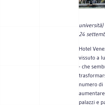
università) 
24 settem
Hotel Vene
vissuto a l
- che sembr
trasformar
numero di r
aumentare. 
palazzi e p