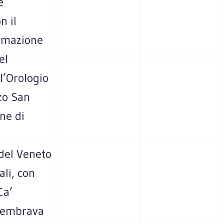
e
n il
ormazione
el
 l’Orologio
zo San
ne di
 del Veneto
ali, con
Ca’
 sembrava