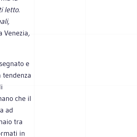
 letto.
ali,
a Venezia
,
nsegnato e
la tendenza
i
ano che il
ua ad
naio tra
ormati in