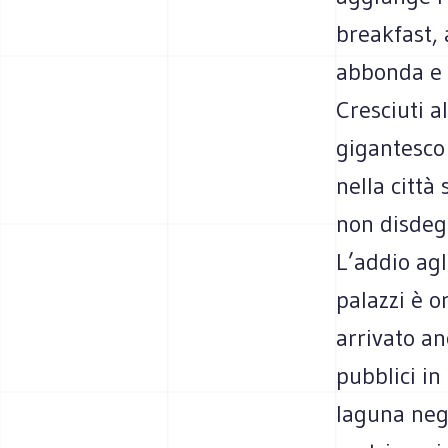
breakfast, 
abbonda e m
Cresciuti a
gigantesco 
nella città
non disdegn
L’addio agl
palazzi è 
arrivato an
pubblici in
laguna negl