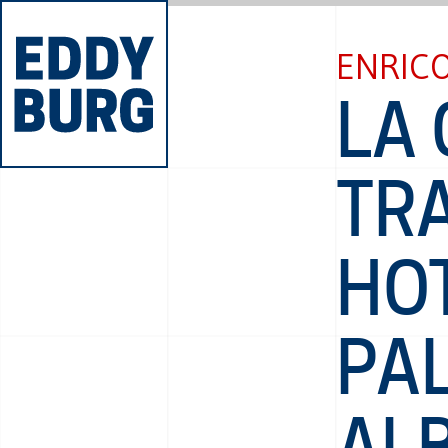
ENRIC
LA 
TR
HO
PA
AL