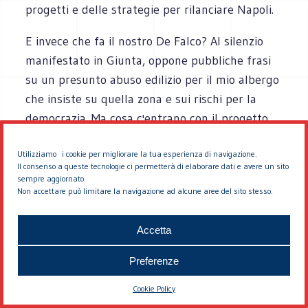
progetti e delle strategie per rilanciare Napoli.
E invece che fa il nostro De Falco? Al silenzio
manifestato in Giunta, oppone pubbliche frasi
su un presunto abuso edilizio per il mio albergo
che insiste su quella zona e sui rischi per la
democrazia. Ma cosa c'entrano con il progetto
dell'Insula? E che c'entrano con la lealtà e la
Utilizziamo i cookie per migliorare la tua esperienza di navigazione.
trasparenza che si dovrebbero al sindaco che ti
Il consenso a queste tecnologie ci permetterà di elaborare dati e avere un sito
ha dato una delega così importante? E che cosa
sempre aggiornato.
Non accettare può limitare la navigazione ad alcune aree del sito stesso.
c'entrano con il mestiere di assessore che
dovrebbe essere quello di operare sintesi utili e
Accetta
costruttive per la città?
Preferenze
Non si capisce , se non facendo un tuffo nel
passato, nel vecchiume intellettuale di quei
Cookie Policy
modi trasversali, sudaticci e piccoli piccoli di