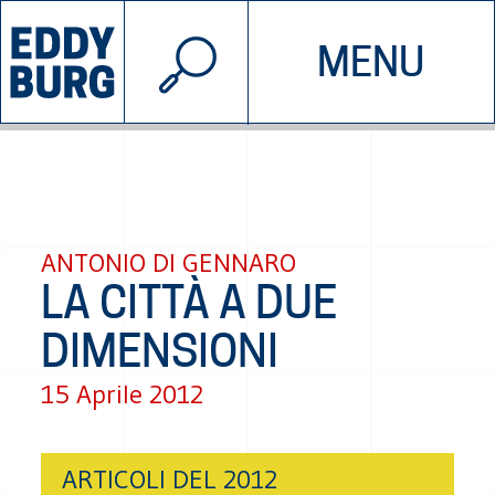
© 2026 EDDYBURG
MENU
INIZIATIVE
CHI SIAMO
SOSTIENICI
CONTATTACI
ANTONIO DI GENNARO
LA CITTÀ A DUE
DIMENSIONI
15 Aprile 2012
ARTICOLI DEL 2012