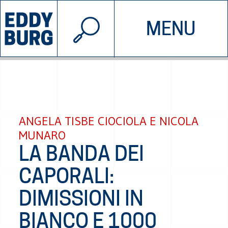
© 2026 EDDYBURG
MENU
INIZIATIVE
CHI SIAMO
SOSTIENICI
CONTATTACI
ANGELA TISBE CIOCIOLA E NICOLA
MUNARO
LA BANDA DEI
CAPORALI:
DIMISSIONI IN
BIANCO E 1000