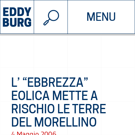
© 2026 EDDYBURG
MENU
INIZIATIVE
CHI SIAMO
SOSTIENICI
CONTATTACI
L’ “EBBREZZA”
EOLICA METTE A
RISCHIO LE TERRE
DEL MORELLINO
4 Maggio 2006