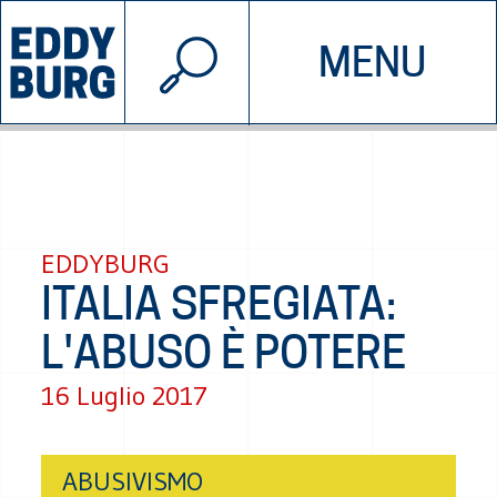
© 2026 EDDYBURG
MENU
INIZIATIVE
CHI SIAMO
SOSTIENICI
CONTATTACI
EDDYBURG
ITALIA SFREGIATA:
L'ABUSO È POTERE
16 Luglio 2017
ABUSIVISMO