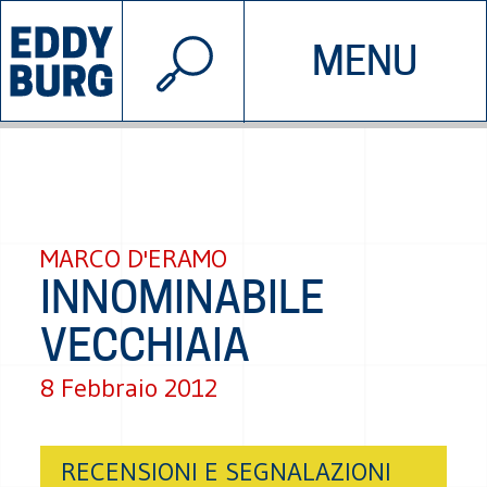
© 2026 EDDYBURG
MENU
INIZIATIVE
CHI SIAMO
SOSTIENICI
CONTATTACI
MARCO D'ERAMO
INNOMINABILE
VECCHIAIA
8 Febbraio 2012
RECENSIONI E SEGNALAZIONI