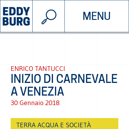
© 2026 EDDYBURG
MENU
INIZIATIVE
CHI SIAMO
SOSTIENICI
CONTATTACI
ENRICO TANTUCCI
INIZIO DI CARNEVALE
A VENEZIA
30 Gennaio 2018
TERRA ACQUA E SOCIETÀ