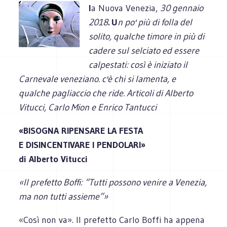
l
a Nuova Venezia,
30 gennaio
2018
.
U
n po' più di folla del
solito, qualche timore in più di
cadere sul selciato ed essere
calpestati: così è iniziato il
Carnevale veneziano. c'è chi si lamenta, e
qualche pagliaccio che ride. Articoli di Alberto
Vitucci, Carlo Mion e Enrico Tantucci
«BISOGNA RIPENSARE LA FESTA
E DISINCENTIVARE I PENDOLARI»
di Alberto Vitucci
«Il prefetto Boffi: “Tutti possono venire a Venezia,
ma non tutti assieme”»
«Così non va». Il prefetto Carlo Boffi ha appena