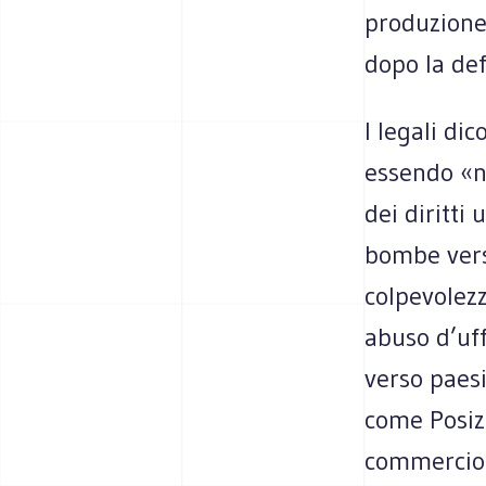
produzione
dopo la def
I legali di
essendo «n
dei diritti
bombe verso
colpevolezz
abuso d’uff
verso paesi
come Posiz
commercio d