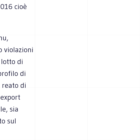
2016 cioè
nu,
 violazioni
lotto di
rofilo di
 reato di
’export
le, sia
to sul