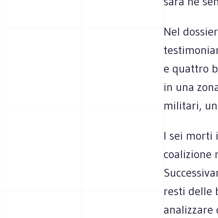
sarà né se
Nel dossier
testimonian
e quattro b
in una zona
militari, un
I sei morti
coalizione 
Successivam
resti delle
analizzare 