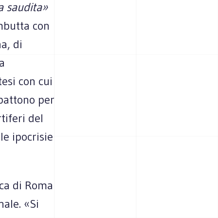
a saudita»
ombutta con
a, di
a
esi con cui
 battono per
tiferi del
le ipocrisie
ica di Roma
ale. «Si