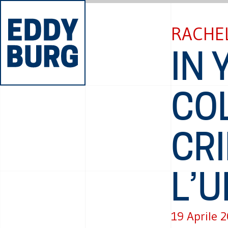
RACHE
IN 
CO
CR
L’
19 Aprile 