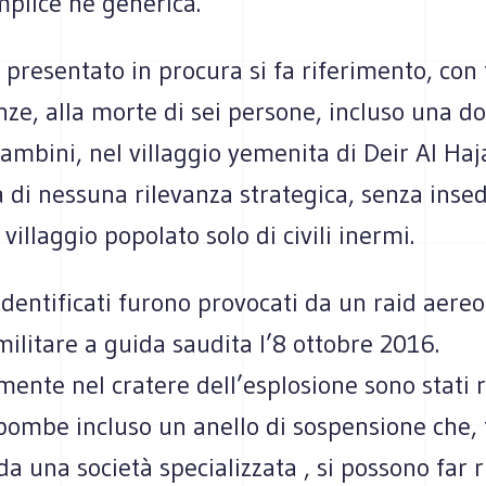
mplice né generica.
 presentato in procura si fa riferimento, con 
ze, alla morte di sei persone, incluso una d
ambini, nel villaggio yemenita di Deir Al Haja
 di nessuna rilevanza strategica, senza inse
 villaggio popolato solo di civili inermi.
 identificati furono provocati da un raid aereo
militare a guida saudita l’8 ottobre 2016.
ente nel cratere dell’esplosione sono stati r
 bombe incluso un anello di sospensione che, 
da una società specializzata , si possono far ri