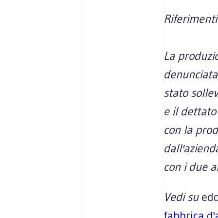
Riferimenti
La produzio
denunciata 
stato solle
e il dettat
con la pro
dall'aziend
con i due ar
Vedi su
ed
fabbrica d