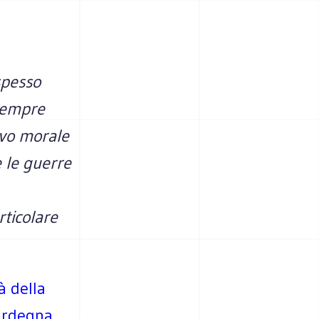
spesso
 sempre
ivo morale
e le guerre
rticolare
à della
ardegna
,