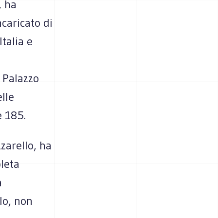
, ha
caricato di
Italia e
 Palazzo
elle
e 185.
zarello, ha
leta
à
lo, non