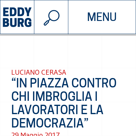
© 2026 EDDYBURG
MENU
INIZIATIVE
CHI SIAMO
SOSTIENICI
CONTATTACI
LUCIANO CERASA
“IN PIAZZA CONTRO
CHI IMBROGLIA I
LAVORATORI E LA
DEMOCRAZIA”
29 Maggio 2017