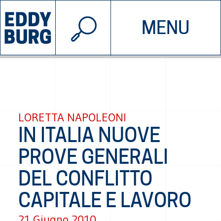
© 2026 EDDYBURG
MENU
INIZIATIVE
CHI SIAMO
SOSTIENICI
CONTATTACI
LORETTA NAPOLEONI
IN ITALIA NUOVE
PROVE GENERALI
DEL CONFLITTO
CAPITALE E LAVORO
21 Giugno 2010