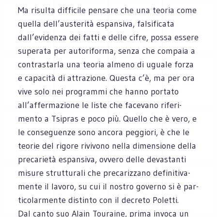
Ma risulta dif­fi­cile pen­sare che una teo­ria come
quella dell’austerità espan­siva, fal­si­fi­cata
dall’evidenza dei fatti e delle cifre, possa essere
supe­rata per auto­ri­forma, senza che com­paia a
con­tra­starla una teo­ria almeno di uguale forza
e capa­cità di attra­zione. Que­sta c’è, ma per ora
vive solo nei pro­grammi che hanno por­tato
all’affermazione le liste che face­vano rife­ri­
mento a Tsi­pras e poco più. Quello che è vero, e
le con­se­guenze sono ancora peg­giori, è che le
teo­rie del rigore rivi­vono nella dimen­sione della
pre­ca­rietà espan­siva, ovvero delle deva­stanti
misure strut­tu­rali che pre­ca­riz­zano defi­ni­ti­va­
mente il lavoro, su cui il nostro governo si è par­
ti­co­lar­mente distinto con il decreto Poletti.
Dal canto suo Alain Tou­raine, prima invoca un