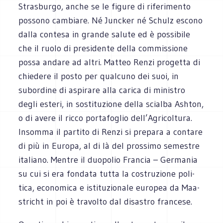
Stra­sburgo, anche se le figure di rife­ri­mento
pos­sono cam­biare. Né Junc­ker né Schulz escono
dalla con­tesa in grande salute ed è pos­si­bile
che il ruolo di pre­si­dente della com­mis­sione
possa andare ad altri. Mat­teo Renzi pro­getta di
chie­dere il posto per qual­cuno dei suoi, in
subor­dine di aspi­rare alla carica di mini­stro
degli esteri, in sosti­tu­zione della scialba Ash­ton,
o di avere il ricco por­ta­fo­glio dell’Agricoltura.
Insomma il par­tito di Renzi si pre­para a con­tare
di più in Europa, al di là del pros­simo seme­stre
ita­liano. Men­tre il duo­po­lio Fran­cia – Ger­ma­nia
su cui si era fon­data tutta la costru­zione poli­
tica, eco­no­mica e isti­tu­zio­nale euro­pea da Maa­
stri­cht in poi è tra­volto dal disa­stro francese.