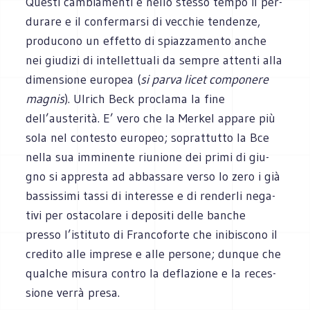
Que­sti cam­bia­menti e nello stesso tempo il per­
du­rare e il con­fer­marsi di vec­chie ten­denze,
pro­du­cono un effetto di spiaz­za­mento anche
nei giu­dizi di intel­let­tuali da sem­pre attenti alla
dimen­sione euro­pea (
si parva licet com­po­nere
magnis
). Ulrich Beck pro­clama la fine
dell’austerità. E’ vero che la Mer­kel appare più
sola nel con­te­sto euro­peo; soprat­tutto la Bce
nella sua immi­nente riu­nione dei primi di giu­
gno si appre­sta ad abbas­sare verso lo zero i già
bas­sis­simi tassi di inte­resse e di ren­derli nega­
tivi per osta­co­lare i depo­siti delle ban­che
presso l’istituto di Fran­co­forte che ini­bi­scono il
cre­dito alle imprese e alle per­sone; dun­que che
qual­che misura con­tro la defla­zione e la reces­
sione verrà presa.