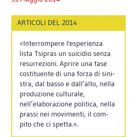
ARTICOLI DEL 2014
«Inter­rom­pere l'espe­rienza
lista Tsipras un sui­ci­dio senza
resur­re­zioni. Aprire una fase
costi­tuente di una forza di sini­
stra, dal basso e dall’alto, nella
produzione cul­tu­rale,
nell’elaborazione poli­tica, nella
prassi nei movi­menti, il com­
pito che ci spetta.».