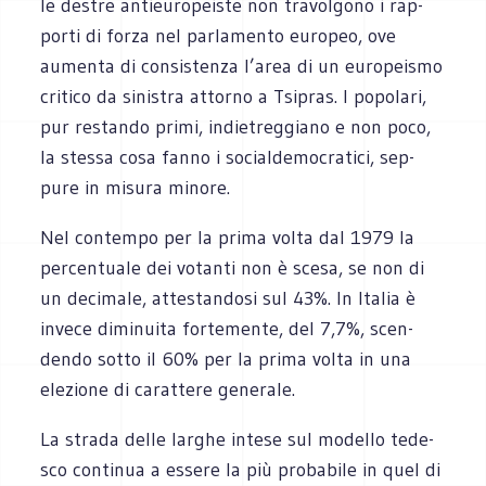
le destre anti­eu­ro­pei­ste non tra­vol­gono i rap­
porti di forza nel par­la­mento euro­peo, ove
aumenta di con­si­stenza l’area di un euro­pei­smo
cri­tico da sini­stra attorno a Tsi­pras. I popo­lari,
pur restando primi, indie­treg­giano e non poco,
la stessa cosa fanno i social­de­mo­cra­tici, sep­
pure in misura minore.
Nel con­tempo per la prima volta dal 1979 la
per­cen­tuale dei votanti non è scesa, se non di
un deci­male, atte­stan­dosi sul 43%. In Ita­lia è
invece dimi­nuita for­te­mente, del 7,7%, scen­
dendo sotto il 60% per la prima volta in una
ele­zione di carat­tere generale.
La strada delle lar­ghe intese sul modello tede­
sco con­ti­nua a essere la più pro­ba­bile in quel di