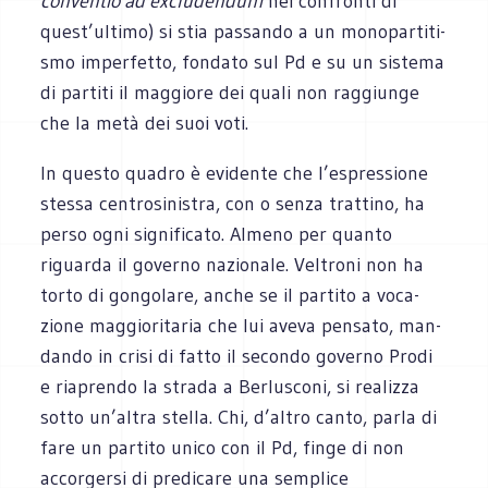
con­ven­tio ad exclu­den­dum
nei con­fronti di
quest’ultimo) si stia pas­sando a un mono­par­ti­ti­
smo imper­fetto, fon­dato sul Pd e su un sistema
di par­titi il mag­giore dei quali non rag­giunge
che la metà dei suoi voti.
In que­sto qua­dro è evi­dente che l’espressione
stessa cen­tro­si­ni­stra, con o senza trat­tino, ha
perso ogni signi­fi­cato. Almeno per quanto
riguarda il governo nazio­nale. Vel­troni non ha
torto di gon­go­lare, anche se il par­tito a voca­
zione mag­gio­ri­ta­ria che lui aveva pen­sato, man­
dando in crisi di fatto il secondo governo Prodi
e ria­prendo la strada a Ber­lu­sconi, si rea­lizza
sotto un’altra stella. Chi, d’altro canto, parla di
fare un par­tito unico con il Pd, finge di non
accor­gersi di pre­di­care una sem­plice