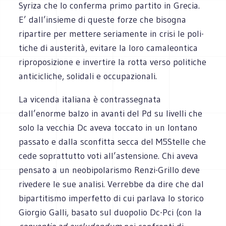
Syriza che lo con­ferma primo par­tito in Gre­cia.
E’ dall’insieme di que­ste forze che biso­gna
ripar­tire per met­tere seria­mente in crisi le poli­
ti­che di auste­rità, evi­tare la loro cama­leon­tica
ripro­po­si­zione e inver­tire la rotta verso poli­ti­che
anti­ci­cli­che, soli­dali e occupazionali.
La vicenda ita­liana è con­tras­se­gnata
dall’enorme balzo in avanti del Pd su livelli che
solo la vec­chia Dc aveva toc­cato in un lon­tano
pas­sato e dalla scon­fitta secca del M5Stelle che
cede soprat­tutto voti all’astensione. Chi aveva
pen­sato a un neo­bi­po­la­ri­smo Renzi-Grillo deve
rive­dere le sue ana­lisi. Ver­rebbe da dire che dal
bipar­ti­ti­smo imper­fetto di cui par­lava lo sto­rico
Gior­gio Galli, basato sul duo­po­lio Dc-Pci (con la