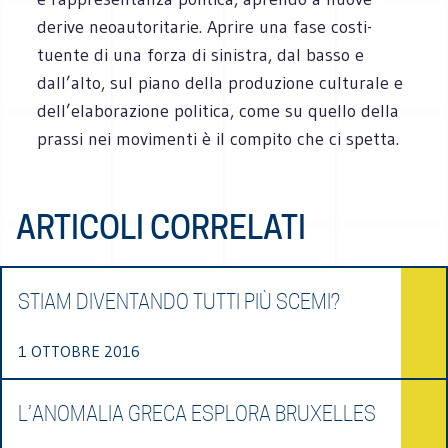
derive neoau­to­ri­ta­rie. Aprire una fase costi­
tuente di una forza di sini­stra, dal basso e
dall’alto, sul piano della pro­du­zione cul­tu­rale e
dell’elaborazione poli­tica, come su quello della
prassi nei movi­menti è il com­pito che ci spetta.
ARTICOLI CORRELATI
STIAM DIVENTANDO TUTTI PIÙ SCEMI?
1 OTTOBRE 2016
L’ANOMALIA GRECA ESPLORA BRUXELLES