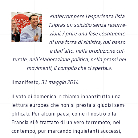
«Inter­rom­pere l'espe­rienza lista
Tsipras un sui­ci­dio senza resur­re­
zioni. Aprire una fase costi­tuente
di una forza di sini­stra, dal basso
e dall’alto, nella produzione cul­
tu­rale, nell’elaborazione poli­tica, nella prassi nei
movi­menti, il com­pito che ci spetta.».
Ilmanifesto
, 31 maggio 2014
Il voto di dome­nica, richiama innan­zi­tutto una
let­tura euro­pea che non si pre­sta a giu­dizi sem­
pli­fi­cati. Per alcuni paesi, come il nostro o la
Fran­cia si è trat­tato di un vero ter­re­moto; nel
con­tempo, pur mar­cando inquie­tanti suc­cessi,