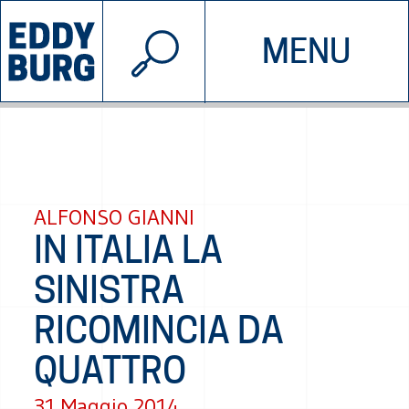
© 2026 EDDYBURG
MENU
INIZIATIVE
CHI SIAMO
SOSTIENICI
CONTATTACI
ALFONSO GIANNI
IN ITALIA LA
SINISTRA
RICOMINCIA DA
QUATTRO
31 Maggio 2014