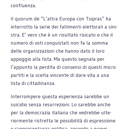
confluenza.
Il quo­rum de “L’altra Europa con Tsi­pras” ha
inter­rotto la serie dei fal­li­menti elet­to­rali a sini­
stra. E’ vero che è un risul­tato risi­cato e che il
numero di voti con­qui­stati non fa la somma
delle orga­niz­za­zioni che hanno dato il loro
appog­gio alla lista. Ma que­sto segnala per
l’appunto la per­dita di con­sensi di que­sti micro
par­titi e la scelta vin­cente di dare vita a una
lista di cit­ta­di­nanza.
Inter­rom­pere que­sta espe­rienza sarebbe un
sui­ci­dio senza resur­re­zioni. Lo sarebbe anche
per la demo­cra­zia ita­liana che vedrebbe ulte­
rior­mente ristretta le pos­si­bi­lità di espres­sione
e rap­pre­sen­tanza poli­tica, aprendo a nuove