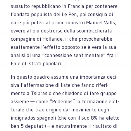
sus­sulto repub­bli­cano in Fran­cia per con­te­nere
l’ondata popu­li­sta dei Le Pen, poi con­si­glia di
dare più poteri al primo mini­stro Manuel Valls,
ovvero al più destrorso della scom­bic­che­rata
com­pa­gine di Hol­lande, il che pro­vo­che­rebbe
esat­ta­mente l’effetto oppo­sto se è vera la sua
ana­lisi di una “con­nes­sione sen­ti­men­tale” fra il
Fn e gli strati popolari.
In que­sto qua­dro assume una impor­tanza deci­
siva l’affermazione di liste che fanno rife­ri­
mento a Tsi­pras o che chie­dono di fare gruppo
assieme — come “Pode­mos” la for­ma­zione elet­
to­rale che trae ori­gine dal movi­mento degli
indi­gna­dos spa­gnoli (che con il suo 8% ha eletto
ben 5 depu­tati) – e natu­ral­mente il risul­tato di