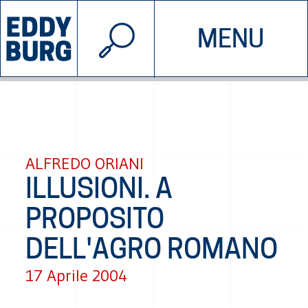
© 2026 EDDYBURG
MENU
INIZIATIVE
CHI SIAMO
SOSTIENICI
CONTATTACI
ALFREDO ORIANI
ILLUSIONI. A
PROPOSITO
DELL'AGRO ROMANO
17 Aprile 2004