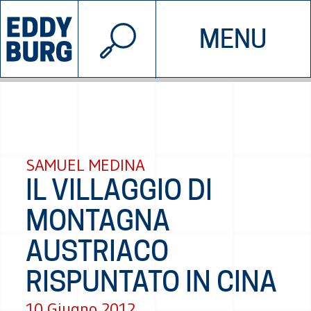
© 2026 EDDYBURG
MENU
INIZIATIVE
CHI SIAMO
SOSTIENICI
CONTATTACI
SAMUEL MEDINA
IL VILLAGGIO DI
MONTAGNA
AUSTRIACO
RISPUNTATO IN CINA
10 Giugno 2012