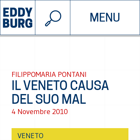
© 2026 EDDYBURG
MENU
INIZIATIVE
CHI SIAMO
SOSTIENICI
CONTATTACI
FILIPPOMARIA PONTANI
IL VENETO CAUSA
DEL SUO MAL
4 Novembre 2010
VENETO