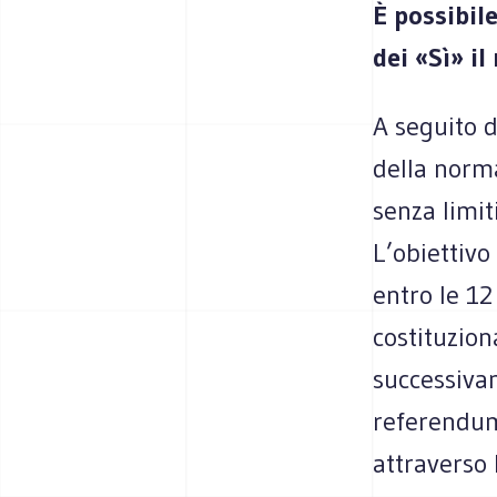
È possibil
dei «Sì» il
A seguito d
della norm
senza limi
L’obiettivo
entro le 12
costituzion
successivam
referendum
attraverso 