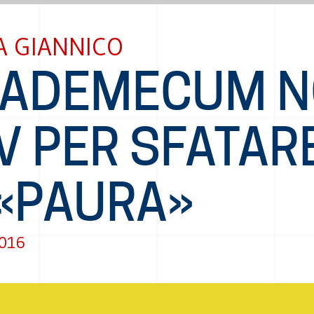
A GIANNICO
 VADEMECUM 
V PER SFATAR
 «PAURA»
2016