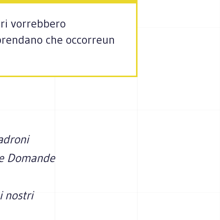
eri vorrebbero
mprendano che occorreun
padroni
ere Domande
 nostri