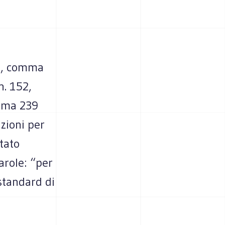
. 6, comma
n. 152,
omma 239
izioni per
tato
arole: “per
 standard di