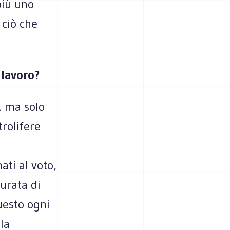
più uno
 ciò che
 lavoro?
, ma solo
trolifere
ati al voto,
urata di
questo ogni
la