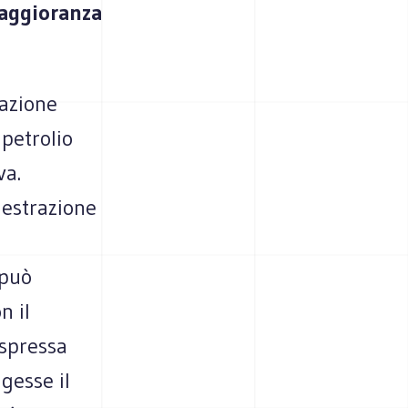
maggioranza
lazione
petrolio
va.
 estrazione
 può
n il
espressa
gesse il