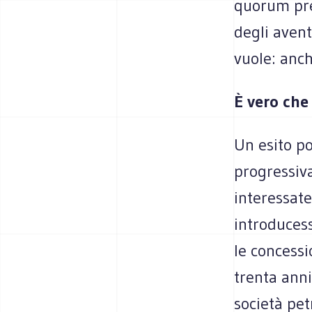
quorum pre
degli avent
vuole: anch
È vero che 
Un esito p
progressiva
interessat
introducess
le concess
trenta anni
società pet