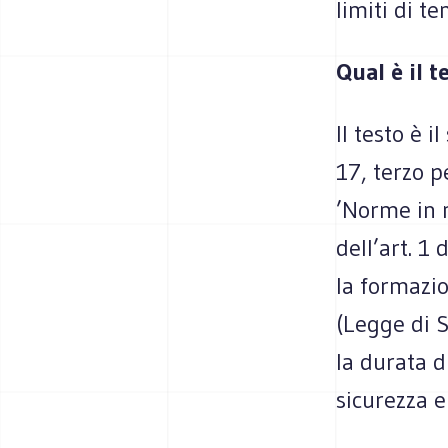
limiti di t
Qual è il t
Il testo è 
17, terzo p
’Norme in 
dell’art. 1
la formazio
(Legge di S
la durata d
sicurezza e