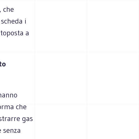
, che
 scheda i
ttoposta a
to
 hanno
norma che
strarre gas
e senza