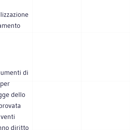
olizzazione
namento
rumenti di
 per
egge dello
provata
aventi
no diritto