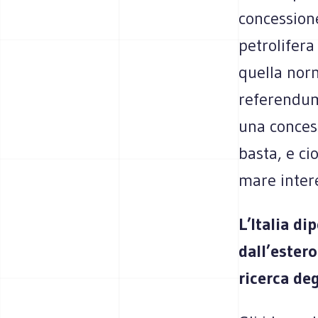
concessione
petrolifera
quella norm
referendum 
una concess
basta, e ci
mare intere
L’Italia d
dall’ester
ricerca de