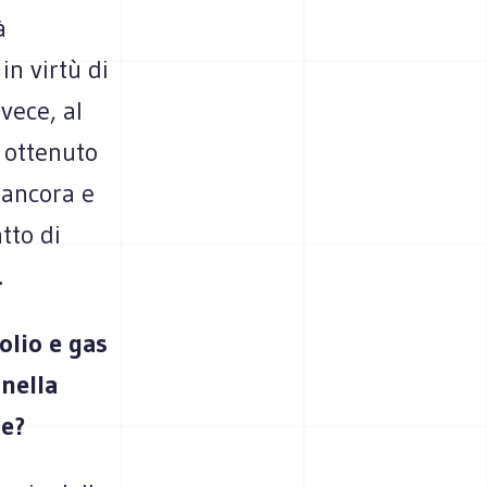
à
n virtù di
vece, al
a ottenuto
 ancora e
tto di
.
olio e gas
 nella
ne?