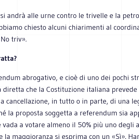
 si andrà alle urne contro le trivelle e la petr
Abbiamo chiesto alcuni chiarimenti al coordi
No triv».
ratta?
endum abrogativo, e cioè di uno dei pochi st
diretta che la Costituzione italiana prevede
la cancellazione, in tutto o in parte, di una l
ché la proposta soggetta a referendum sia ap
e vada a votare almeno il 50% più uno degli 
he la maggioranza si esprima con un «Sì». Han