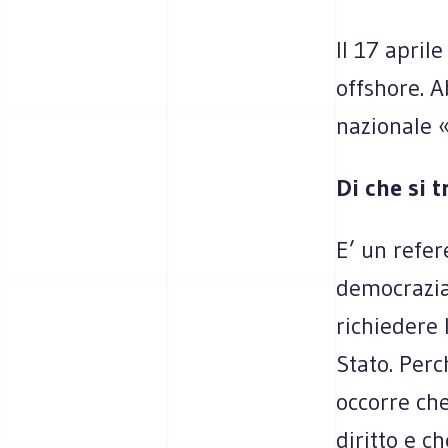
Il 17 aprile
offshore. 
nazionale «
Di che si t
E’ un refer
democrazia 
richiedere 
Stato. Per
occorre ch
diritto e c