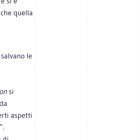
e si è
 che quella
 salvano le
ion
si
 da
rti aspetti
”.
 di