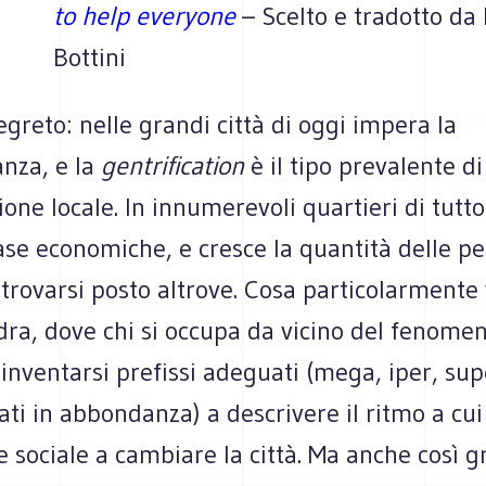
to help everyone
– Scelto e tradotto da 
Bottini
greto: nelle grandi città di oggi impera la
anza, e la
gentrification
è il tipo prevalente di
one locale. In innumerevoli quartieri di tutt
ase economiche, e cresce la quantità delle p
 trovarsi posto altrove. Cosa particolarment
dra, dove chi si occupa da vicino del fenome
 inventarsi prefissi adeguati (mega, iper, sup
sati in abbondanza) a descrivere il ritmo a cu
e sociale a cambiare la città. Ma anche così g