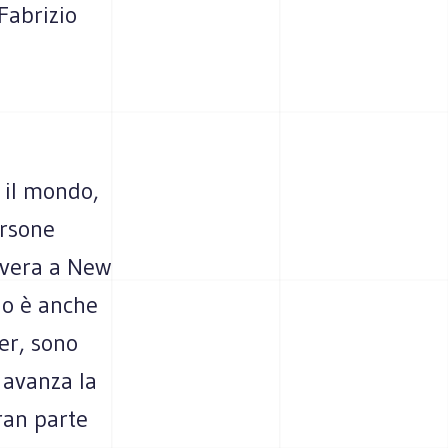
Fabrizio
o il mondo,
ersone
e vera a New
no è anche
er, sono
i avanza la
ran parte