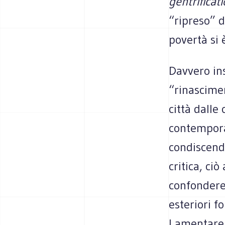
gentrificat
“ripreso” d
povertà si 
Davvero ins
“rinascimen
città dalle 
contemporan
condiscend
critica, ci
confondere 
esteriori fo
Lamentare l