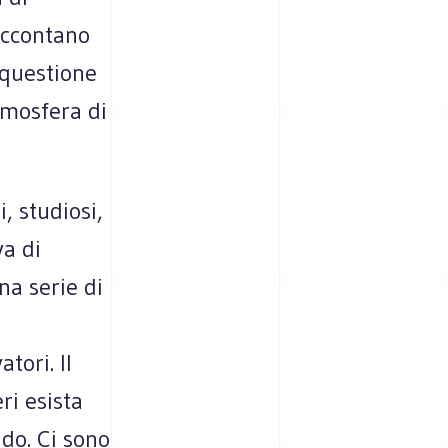
raccontano
 questione
tmosfera di
 studiosi,
va di
na serie di
tori. Il
ri esista
do. Ci sono