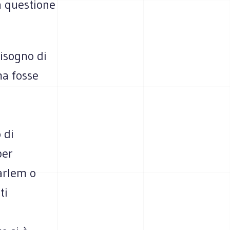
a questione
bisogno di
ma fosse
 di
per
arlem o
ti