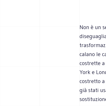
Non è un se
diseguagli
trasformazi
calano le c
costrette a
York e Lon
costretto a
già stati u
sostituzion