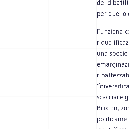
del dibatti
per quello 
Funziona co
riqualifica
una specie 
emarginazi
ribattezzat
“diversific
scacciare g
Brixton, zo
politicame