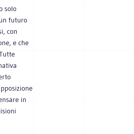
o solo
un futuro
i, con
one, e che
 Tutte
nativa
erto
apposizione
ensare in
isioni