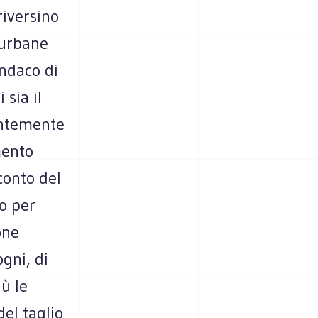
riversino
e urbane
indaco di
 sia il
antemente
mento
conto del
o per
one
ogni, di
iù le
el taglio