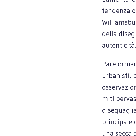
tendenza or
Williamsbur
della diseg
autenticità.
Pare ormai
urbanisti, 
osservazion
miti pervas
diseguaglia
principale 
una secca a