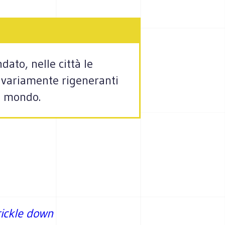
ato, nelle città le
i variamente rigeneranti
l mondo.
rickle down