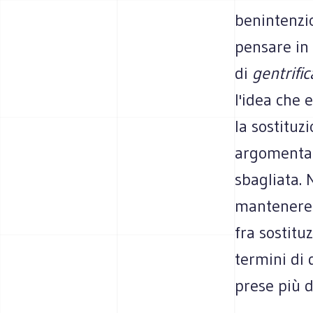
benintenzio
pensare in 
di
gentrific
l'idea che 
la sostituz
argomentaz
sbagliata. 
mantenere 
fra sostitu
termini di 
prese più 