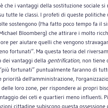
 è che i vantaggi della sostituzione sociale si 
su tutte le classi. I profeti di queste politich
volte sostengono (l'ha fatto poco tempo fa il s
ichael Bloomberg) che attirare i molto ricchi
ore per aiutare quelli che vengono stravag
eno fortunati”. Ma questa teoria del riversa
o dei vantaggi della
gentrification
, non tiene 
 “più fortunati” puntualmente faranno di tutt
 priorità dell'amministrazione, l'organizzazi
 delle loro zone, per rispondere ai propri bis
antaggio dei ceti e quartieri meno influenti. P
ioni cittadine subiscono questa ossessione d