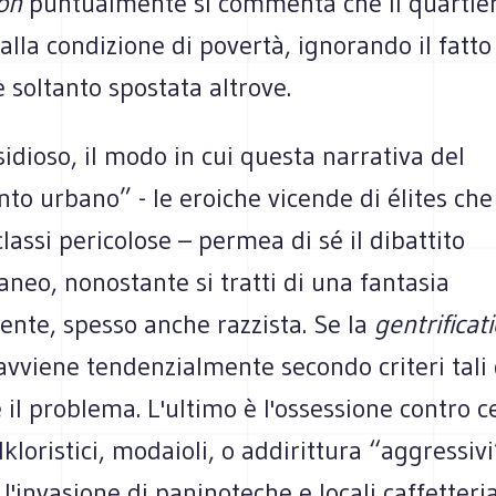
ion
puntualmente si commenta che il quartier
alla condizione di povertà, ignorando il fatto
è soltanto spostata altrove.
idioso, il modo in cui questa narrativa del
to urbano” - le eroiche vicende di élites che
classi pericolose – permea di sé il dibattito
eo, nonostante si tratti di una fantasia
ente, spesso anche razzista. Se la
gentrificat
ò avviene tendenzialmente secondo criteri tali
il problema. L'ultimo è l'ossessione contro ce
lkloristici, modaioli, o addirittura “aggressivi
'invasione di paninoteche e locali caffetteria