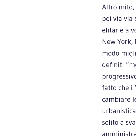
Altro mito,
poi via via 
elitarie a 
New York, M
modo migli
definiti “m
progressiv
fatto che i
cambiare le
urbanistica
solito a sv
amministraz