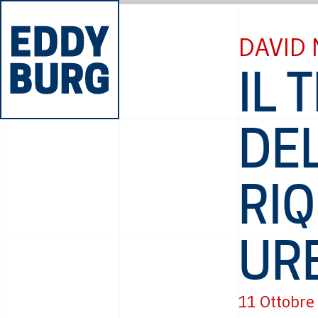
DAVID
IL
DE
RIQ
UR
11 Ottobre