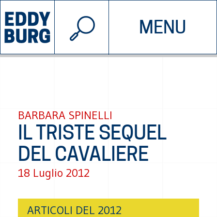
© 2026 EDDYBURG
MENU
INIZIATIVE
CHI SIAMO
SOSTIENICI
CONTATTACI
BARBARA SPINELLI
IL TRISTE SEQUEL
DEL CAVALIERE
18 Luglio 2012
ARTICOLI DEL 2012