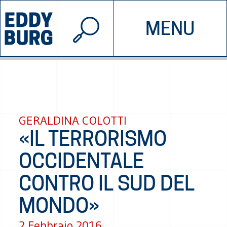
© 2026 EDDYBURG
MENU
INIZIATIVE
CHI SIAMO
SOSTIENICI
CONTATTACI
GERALDINA COLOTTI
«IL TERRORISMO
OCCIDENTALE
CONTRO IL SUD DEL
MONDO»
2 Febbraio 2016