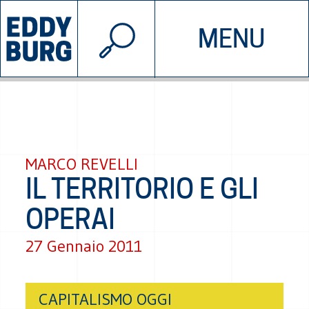
© 2026 EDDYBURG
MENU
INIZIATIVE
CHI SIAMO
SOSTIENICI
CONTATTACI
MARCO REVELLI
IL TERRITORIO E GLI
OPERAI
27 Gennaio 2011
CAPITALISMO OGGI