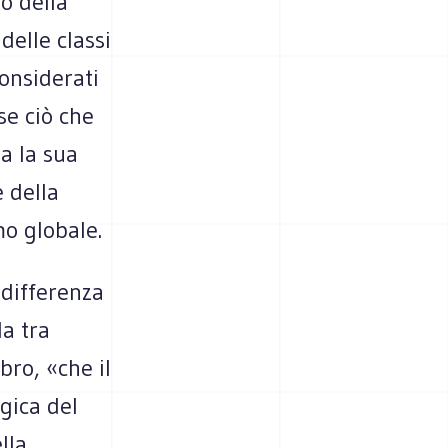
so della
 delle classi
considerati
se ciò che
a la sua
e della
mo globale.
a differenza
a tra
ro, «che il
gica del
lla