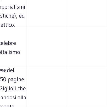
mperialismi
stiche), ed
ettico.
celebre
pitalismo
iew
del
450 pagine
iglioli che
andosi alla
almente