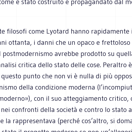
come è stato costruito e propagandato dal m
e filosofi come Lyotard hanno rapidamente i
nni ottanta, i danni che un opaco e frettoloso
el postmodernismo avrebbe prodotto su quell
nalisi critica dello stato delle cose. Peraltro 
 questo punto che non vi è nulla di più opposi
ismo della condizione moderna (l’incompiu
moderno»), con il suo atteggiamento critico,
 nei confronti della società e contro lo stato
he la rappresentava (perché cos’altro, si do
stato il progetto moderno se non un’allegori