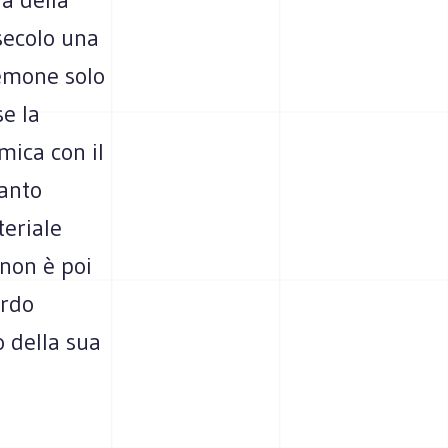
secolo una
emone solo
se la
mica con il
uanto
eriale
 non è poi
ardo
o della sua