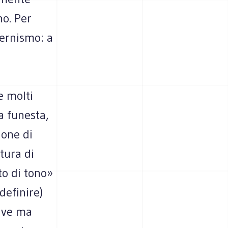
no. Per
ernismo: a
e molti
a funesta,
ione di
tura di
to di tono»
definire)
tive ma