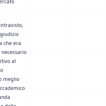
ercato
ntravisto,
 giudizio
a che era
è necessario
tivo al
to
 o meglio
 accademico
manda
a della