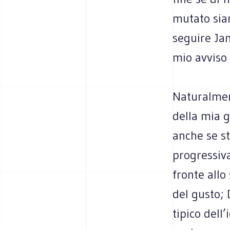
mutato sia
seguire Ja
mio avviso 
Naturalmen
della mia 
anche se st
progressiva
fronte allo
del gusto; 
tipico dell