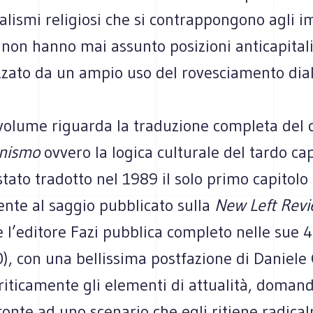
lismi religiosi che si contrappongono agli i
 non hanno mai assunto posizioni anticapitali
zzato da un ampio uso del rovesciamento dial
 volume riguarda la traduzione completa del 
rnismo
ovvero la logica culturale del tardo ca
 stato tradotto nel 1989 il solo primo capitolo
ente al saggio pubblicato sulla
New Left Rev
 l’editore Fazi pubblica completo nelle sue 
), con una bellissima postfazione di Daniele G
riticamente gli elementi di attualità, domand
fronte ad uno scenario che egli ritiene radic