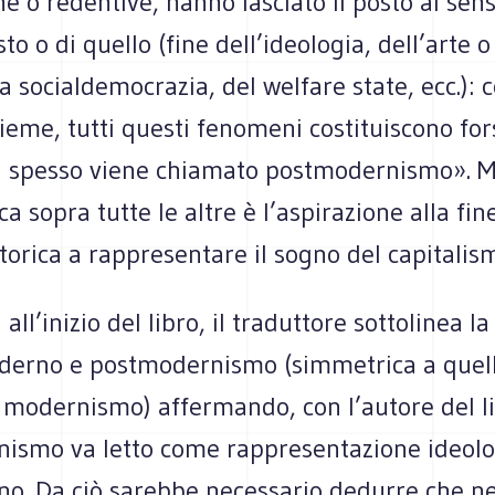
he o redentive, hanno lasciato il posto al sen
to o di quello (fine dell’ideologia, dell’arte o
lla socialdemocrazia, del welfare state, ecc.): 
sieme, tutti questi fenomeni costituiscono for
 spesso viene chiamato postmodernismo». M
ca sopra tutte le altre è l’aspirazione alla fin
torica a rappresentare il sogno del capitalis
all’inizio del libro, il traduttore sottolinea l
derno e postmodernismo (simmetrica a quell
modernismo) affermando, con l’autore del lib
ismo va letto come rappresentazione ideolo
o. Da ciò sarebbe necessario dedurre che ne