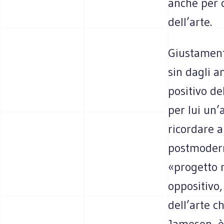
anche per 
dell’arte.
Giustament
sin dagli a
positivo d
per lui un’a
ricordare a
postmodern
«progetto 
oppositivo,
dell’arte c
Jameson, è 