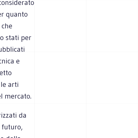
considerato
er quanto
i che
o stati per
bblicati
cnica e
petto
le arti
el mercato.
izzati da
 futuro,