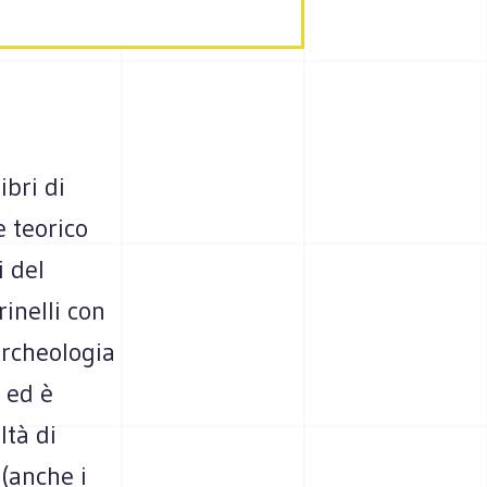
ibri di
e teorico
i del
rinelli con
archeologia
5 ed è
ltà di
 (anche i