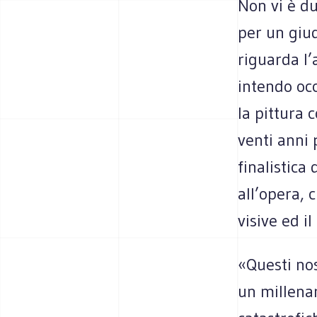
Non vi è d
per un giu
riguarda l’
intendo occ
la pittura 
venti anni 
finalistica
all’opera, 
visive ed i
«Questi nos
un millenar