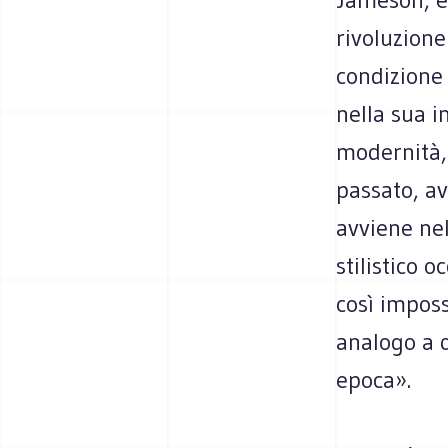
rivoluzione
condizione
nella sua i
modernità,
passato, av
avviene ne
stilistico 
così impos
analogo a q
epoca».