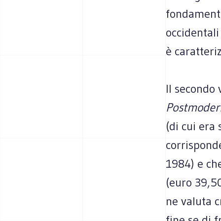
fondamenta
occidentali
è caratteri
Il secondo
Postmode
(di cui era
corrispond
1984) e che
(euro 39,50
ne valuta c
fine se di 