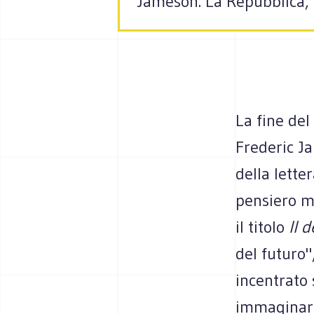
Jameson. La Repubblica, 
La fine del
Frederic Ja
della lette
pensiero ma
il titolo
Il 
del futuro"
incentrato s
immaginare 