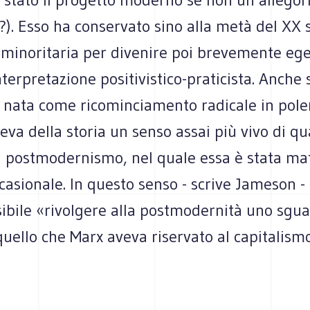
?). Esso ha conservato sino alla metà del XX 
 minoritaria per divenire poi brevemente eg
nterpretazione positivistico-praticista. Anche 
 nata come ricominciamento radicale in pole
eva della storia un senso assai più vivo di q
l postmodernismo, nel quale essa è stata mat
occasionale. In questo senso - scrive Jameson -
sibile «rivolgere alla postmodernità uno sgu
uello che Marx aveva riservato al capitalism