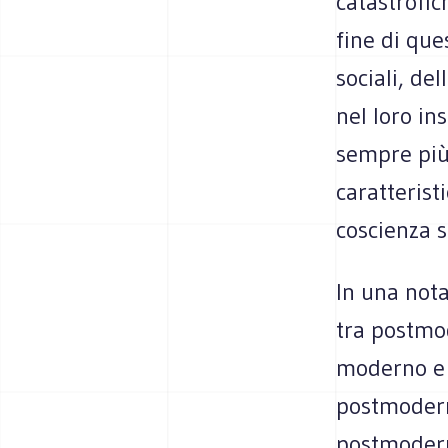
catastrofic
fine di ques
sociali, de
nel loro in
sempre più
caratteristi
coscienza s
In una nota 
tra postmo
moderno e 
postmodern
postmodern