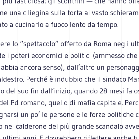
 più fasti­diosa: gli scon­trini — che hanno off
me una cilie­gina sulla torta al vasto schie­ra­
iato a cuci­narlo a fuoco lento da tempo.
dere lo “spet­ta­colo” offerto da Roma negli ul
e i poteri eco­no­mici e poli­tici (ammesso che
e abbia ancora senso), dall’altro un per­so­nag­
l­de­stro. Per­ché è indub­bio che il sin­daco Ma
 del suo fin dall’inizio, quando 28 mesi fa os
del Pd romano, quello di mafia capi­tale. Per­
gnarsi un po’ le per­sone e le forze poli­ti­che
 nel cal­de­rone del più grande scan­dalo avve
ultimi anni. E dovreb­bero riflet­tere anche tu