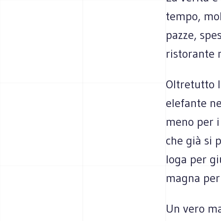
tempo, molt
pazze, spes
risto­rante
Oltre­tutto 
ele­fante n
meno per i 
che già si p
loga per giu
magna per l
Un vero mar