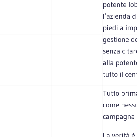
potente lob
l’azienda d
piedi a impr
gestione del
senza citar
alla potente
tutto il ce
Tutto prima
come nes­su
cam­pa­gna m
La verità 