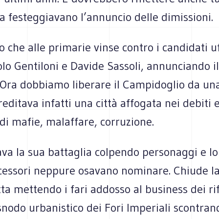
ra festeg­gia­vano l’annuncio delle dimissioni.
o che alle pri­ma­rie vinse con­tro i can­di­dati uf
olo Gen­ti­loni e Davide Sas­soli, annun­ciando i
a dob­biamo libe­rare il Cam­pi­do­glio da una 
e­di­tava infatti una città affo­gata nei debiti 
 di mafie, malaf­fare, corruzione.
iava la sua bat­ta­glia col­pendo per­so­naggi e l
­ces­sori nep­pure osa­vano nomi­nare. Chiude la
tta met­tendo i fari addosso al busi­ness dei ri
odo urba­ni­stico dei Fori Impe­riali scon­tran­