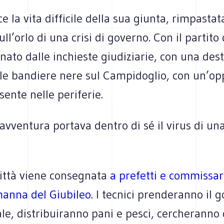
ce la vita dif­fi­cile della sua giunta, rim­pa­sta
ll’orlo di una crisi di governo. Con il par­tito di
ato dalle inchie­ste giu­di­zia­rie, con una des
e le ban­diere nere sul Cam­pi­do­glio, con un’o
­sente nelle periferie.
vventura portava dentro di sé il virus di una
ittà viene con­se­gnata
a pre­fetti e com­mis­sar
anna del Giu­bi­leo
. I tec­nici pren­de­ranno il
ale, distri­bui­ranno pani e pesci, cer­che­ranno di