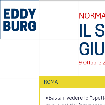
NORMA
IL 
GIU
9 Ottobre 
ROMA
«Basta rive­dere lo “spet­