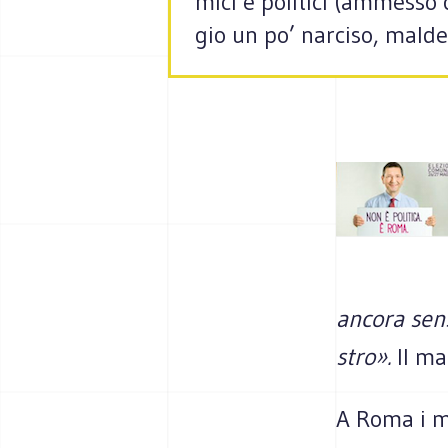
mici e poli­tici (ammesso 
gio un po’ nar­ciso, mal­de
ancora senso
stro».
Il ma
A Roma i ma