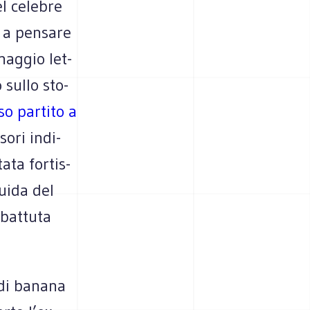
l cele­bre
 a pen­sare
nag­gio let­
o sullo sto­
so par­tito a
sori indi­
ata for­tis­
guida del
bat­tuta
e di banana