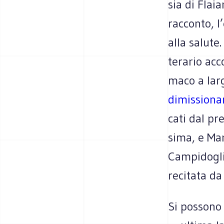
sia di Fla­i
rac­conto, 
alla salute.
te­ra­rio ac
maco a lar
dimis­sio­na
cati dal pre
sima, e Mar
Cam­pi­do­g
reci­tata d
Si pos­sono 