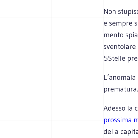
Non stu­pi­s
e sem­pre su
mento spia­n
sven­to­lar
5Stelle pre
L’anomala a
prematura.
Adesso la c
pros­sima m
della capi­t