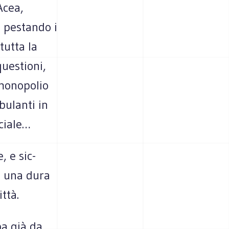
Acea,
, pestando i
 tutta la
ue­stioni,
ono­po­lio
bu­lanti in
rciale…
, e sic­
nò una dura
ittà.
pa già da