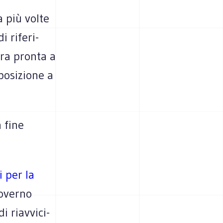
ta più volte
 rife­ri­
tra pronta a
pposizione a
 fine
i per la
 governo
 riav­vi­ci­