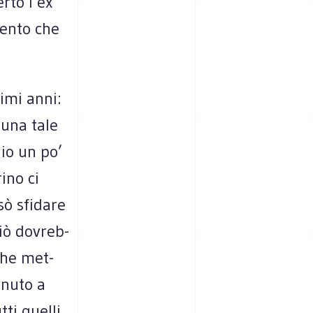
erto l’ex
mento che
timi anni:
 una tale
gio un po’
rino ci
ò sfi­dare
ciò dovreb­
 che met­
­nuto a
tti quelli