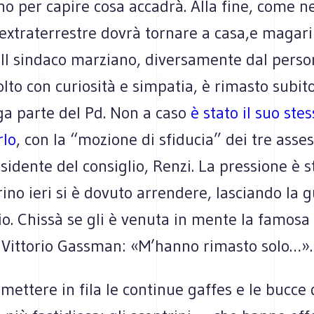
ano per capire cosa acca­drà. Alla fine, come ne
l’extraterrestre dovrà tor­nare a casa,e magari
 Il sin­daco mar­ziano, diver­sa­mente dal per­so­
colto con curio­sità e sim­pa­tia, è rima­sto subit
ga parte del Pd. Non a caso
è stato il suo stes
rlo
, con la “mozione di sfi­du­cia” dei tre asses­
­si­dente del con­si­glio, Renzi. La pres­sione è st
ino ieri si è dovuto arren­dere, lasciando la 
lio. Chissà se gli è venuta in mente la famosa 
a Vit­to­rio Gass­man: «M’hanno rima­sto solo…».
met­tere in fila le con­ti­nue gaf­fes e le bucc