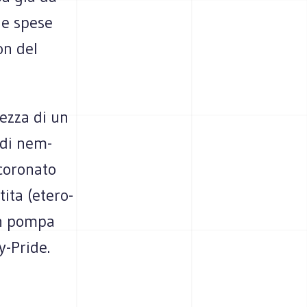
he spese
on del
tezza di un
rdi nem­
o­ro­nato
ita (ete­ro­
 in pompa
y-Pride.