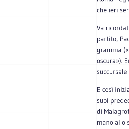
che ieri se
Va ricor­dat
par­tito, Pa
gramma («Or
oscura»). Er
suc­cur­sale
E così ini­z
suoi pre­de
di Mala­gro
mano allo sn