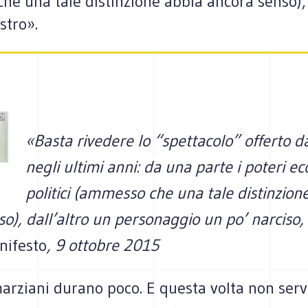
che una tale distin­zione abbia ancora senso), 
­stro».
«Basta rive­dere lo “spet­ta­colo” offerto
negli ultimi anni: da una parte i poteri eco
poli­tici (ammesso che una tale distin­zion
), dall’altro un per­so­nag­gio un po’ nar­ciso,
nifesto
, 9 ottobre 2015
r­ziani durano poco. E que­sta volta non serve