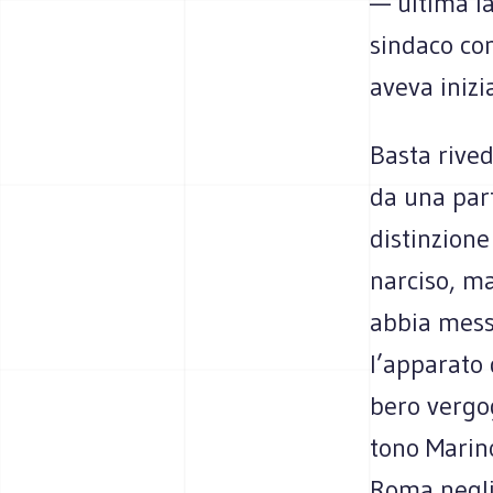
— ultima la
sin­daco co
aveva ini­z
Basta rive­
da una part
distin­zion
nar­ciso, ma
abbia messo
l’apparato 
bero ver­go­
tono Marino
Roma negli 