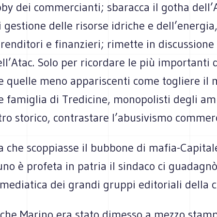
by dei com­mer­cianti; sba­racca il gotha dell’
i gestione delle risorse idri­che e dell’energia
en­di­tori e finan­zieri; rimette in discus­sione
l’Atac. Solo per ricor­dare le più impor­tanti q
e quelle meno appa­ri­scenti come togliere il m
 fami­glia di Tre­di­cine, mono­po­li­sti degli am
n­tro sto­rico, con­tra­stare l’abusivismo comme
 che scop­piasse il bub­bone di mafia-Capitale
no è pro­feta in patria il sin­daco ci gua­da­g
edia­tica dei grandi gruppi edi­to­riali della c
è che Marino era stato dimesso a mezzo stam