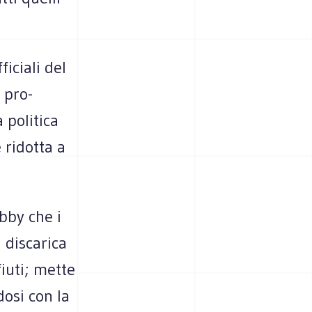
fi­ciali del
l pro­
poli­tica
e ridotta a
obby che i
 disca­rica
fiuti; mette
dosi con la