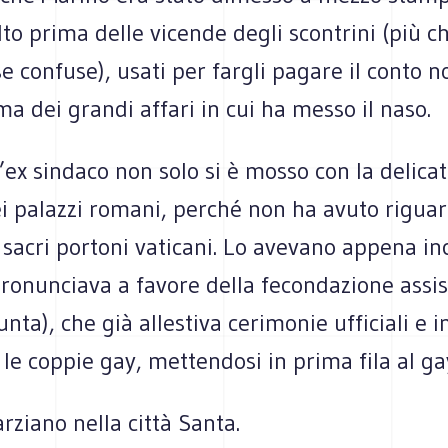
o prima delle vicende degli scon­trini (più c
e con­fuse), usati per far­gli pagare il conto n
 ma dei grandi affari in cui ha messo il naso.
l’ex sin­daco non solo si è mosso con la deli­ca­
ei palazzi romani, per­ché non ha avuto rigua
sacri por­toni vati­cani. Lo ave­vano appena inc
ro­nun­ciava a favore della fecon­da­zione assi­st
nta), che già alle­stiva ceri­mo­nie uffi­ciali e
e cop­pie gay, met­ten­dosi in prima fila al ga
­ziano nella città Santa.