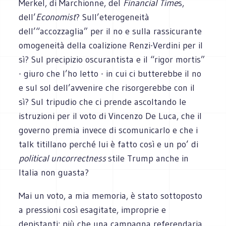
Merkel, di Marchionne, del
Financial Time
s,
dell’
Economist
? Sull’eterogeneità
dell’“accozzaglia” per il no e sulla rassicurante
omogeneità della coalizione Renzi-Verdini per il
sì? Sul precipizio oscurantista e il “rigor mortis”
- giuro che l’ho letto - in cui ci butterebbe il no
e sul sol dell’avvenire che risorgerebbe con il
sì? Sul tripudio che ci prende ascoltando le
istruzioni per il voto di Vincenzo De Luca, che il
governo premia invece di scomunicarlo e che i
talk titillano perché lui è fatto così e un po’ di
political uncorrectness
stile Trump anche in
Italia non guasta?
Mai un voto, a mia memoria, è stato sottoposto
a pressioni così esagitate, improprie e
depistanti: più che una campagna referendaria