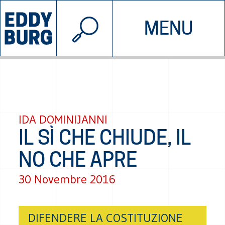
© 2026 EDDYBURG
MENU
INIZIATIVE
CHI SIAMO
SOSTIENICI
CONTATTACI
IDA DOMINIJANNI
IL SÌ CHE CHIUDE, IL
NO CHE APRE
30 Novembre 2016
DIFENDERE LA COSTITUZIONE