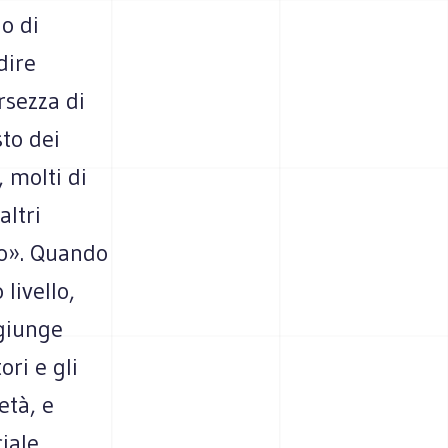
 o di
dire
rsezza di
sto dei
 molti di
ltri
oro». Quando
 livello,
ggiunge
ri e gli
età, e
iale,