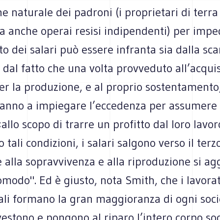
ne naturale dei padroni (i proprietari di terra
a anche operai resisi indipendenti) per impe
o dei salari può essere infranta sia dalla sca
a dal fatto che una volta provveduto all’acqui
er la produzione, e al proprio sostentamento,
ranno a impiegare l’eccedenza per assumere a
«allo scopo di trarre un profitto dal loro lav
o tali condizioni, i salari salgono verso il terzo
 alla sopravvivenza e alla riproduzione si a
modo". Ed è giusto, nota Smith, che i lavorato
ali formano la gran maggioranza di ogni soci
estono e pongono al riparo l’intero corpo soc