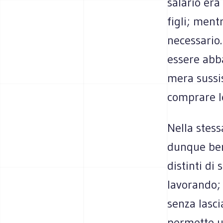
salario era
figli; men
necessario.
essere abba
mera sussi
comprare le
Nella stess
dunque ben 
distinti di
lavorando; 
senza lasci
permette un