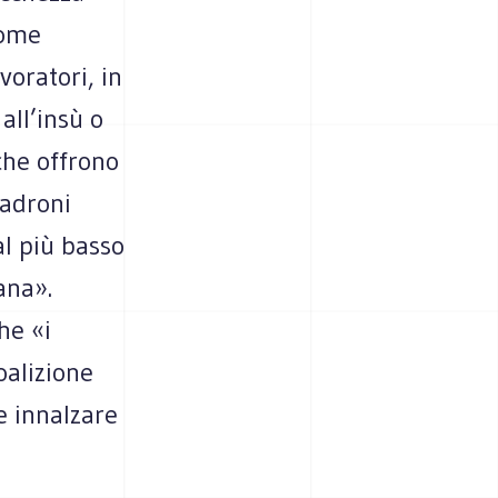
come
voratori, in
all’insù o
 che offrono
padroni
al più basso
ana».
he «i
oalizione
e innalzare