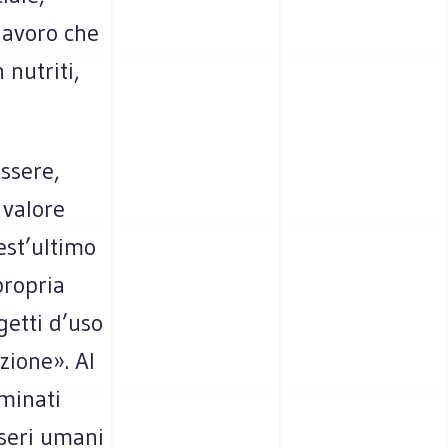
lavoro che
 nutriti,
essere,
 valore
est’ultimo
propria
getti d’uso
zione». Al
minati
sseri umani