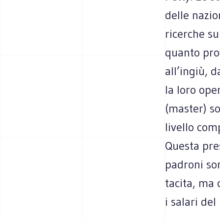
delle nazi
ricerche su
quanto prov
all’ingiù, d
la loro ope
(master) so
livello co
Questa pres
padroni so
tacita, ma 
i salari del