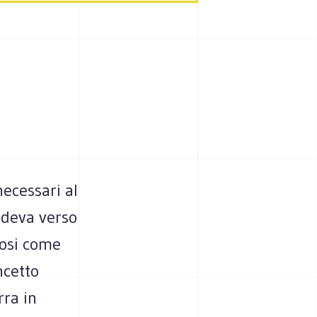
necessari al
endeva verso
tosi come
ncetto
rra in