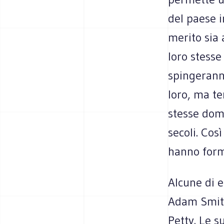
del paese i
merito sia 
loro stesse
spingeranno
loro, ma te
stesse doma
secoli. Cos
hanno form
Alcune di e
Adam Smith
Petty. Le s