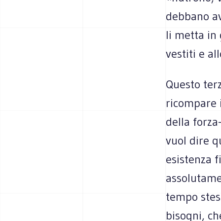
debbano av
li metta in
vestiti e al
Questo terzo
ricompare i
della forza
vuol dire q
esistenza f
assolutamen
tempo stess
bisogni, ch