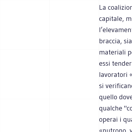
La coalizio
capitale, m
l’elevament
braccia, si
materiali p
essi tende
lavoratori 
si verifican
quello dove
qualche "co
operai i qu
«nutrono, v