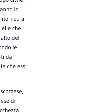
fanno in
itori ed a
uelle che
alto del
ondo le
ti da
ste che essi
 scozzese,
ese di
icchezza