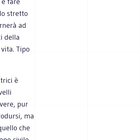
 e fare
o stretto
ornerà ad
i della
vita. Tipo
rici è
elli
vere, pur
prodursi, ma
quello che
ppo civile