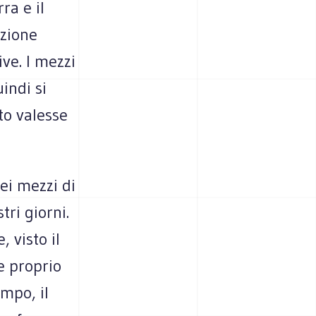
ra e il
azione
ve. I mezzi
indi si
to valesse
ei mezzi di
tri giorni.
 visto il
e proprio
mpo, il