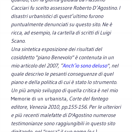
Cacciari fu scelto assessore Roberto D’Agostino. I
disastri urbanistici di quest’ultimo furono
puntualmente denunciati su questo sito. Ne è
ricca, ad esempio, la cartella di scritti di Luigi
Scano.
Una sintetica esposizione dei risultati del
cosiddetto "piano Benevolo" è contenuta in un
mio articolo del 2007, “
Anch’io sono deluso
", nel
quale descrivo le pesanti conseguenze di quel
piano e della politica di cui è stato lo strumento.
Un più ampio sviluppo di quella critica è nel mio
Memorie di un urbanista
, Corte del fontego
editore, Venezia 2010, pp.155-156. Per le ulteriori
e più recenti malefatte di D'Agostino numerose
testimonianze sono raggiungibili in questo sito
digitando, nel "cerca" il suo nome (e.s.)