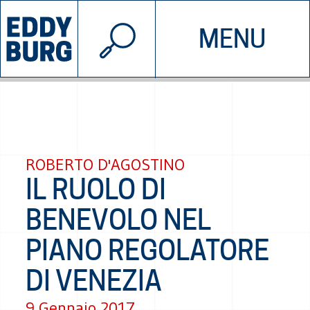
© 2026 EDDYBURG
MENU
INIZIATIVE
CHI SIAMO
SOSTIENICI
CONTATTACI
ROBERTO D'AGOSTINO
IL RUOLO DI
BENEVOLO NEL
PIANO REGOLATORE
DI VENEZIA
9 Gennaio 2017