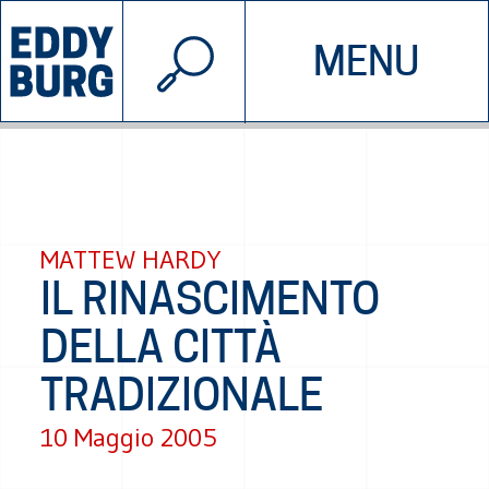
© 2026 EDDYBURG
MENU
INIZIATIVE
CHI SIAMO
SOSTIENICI
CONTATTACI
MATTEW HARDY
IL RINASCIMENTO
DELLA CITTÀ
TRADIZIONALE
10 Maggio 2005