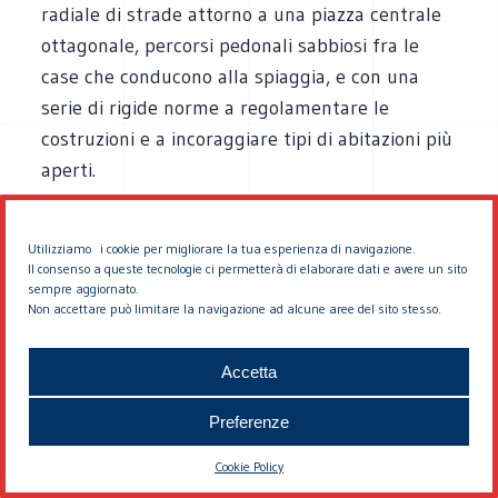
radiale di strade attorno a una piazza centrale
ottagonale, percorsi pedonali sabbiosi fra le
case che conducono alla spiaggia, e con una
serie di rigide norme a regolamentare le
costruzioni e a incoraggiare tipi di abitazioni più
aperti.
Il piano DPZ comprende una miscela densa di
Utilizziamo i cookie per migliorare la tua esperienza di navigazione.
case singole tradizionali e piccoli edifici ad
Il consenso a queste tecnologie ci permetterà di elaborare dati e avere un sito
sempre aggiornato.
appartamenti su singoli lotti. A controllare
Non accettare può limitare la navigazione ad alcune aree del sito stesso.
l’insediamento, una serie di norme progettuali
che coprono vari elementi, dalla copertura del
Accetta
suolo alle proporzioni delle finestre. I passaggi
carrabili e i garages vengono tolti dal fronte
Preferenze
stradale, introducendo un sistema di corsie
Cookie Policy
d’accesso sul retro. Non ci sono ristrettezze