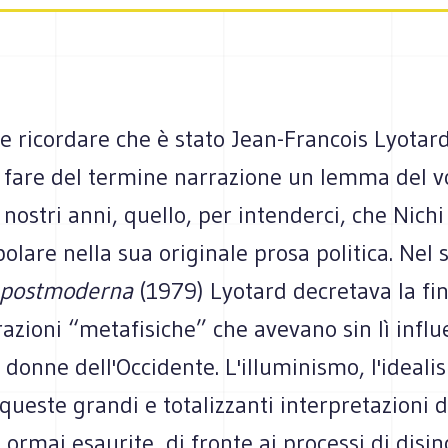
le ricordare che è stato Jean-Francois Lyotard
a fare del termine narrazione un lemma del v
i nostri anni, quello, per intenderci, che Nich
olare nella sua originale prosa politica. Nel
 postmoderna
(1979) Lyotard decretava la fin
azioni “metafisiche” che avevano sin lì influ
 donne dell'Occidente. L'illuminismo, l'idealis
queste grandi e totalizzanti interpretazioni
ormai esaurite, di fronte ai processi di disi