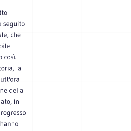
tto
è seguito
ale, che
bile
 così.
oria, la
tutt'ora
ne della
ato, in
progresso
a hanno