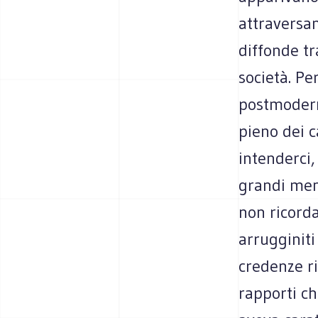
attraversan
diffonde tr
società. Pe
postmodern
pieno dei c
intenderci,
grandi ment
non ricord
arrugginiti
credenze ri
rapporti ch