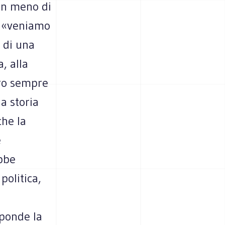
on meno di
: «veniamo
 di una
, alla
uro sempre
a storia
che la
e
ebbe
politica,
sponde la