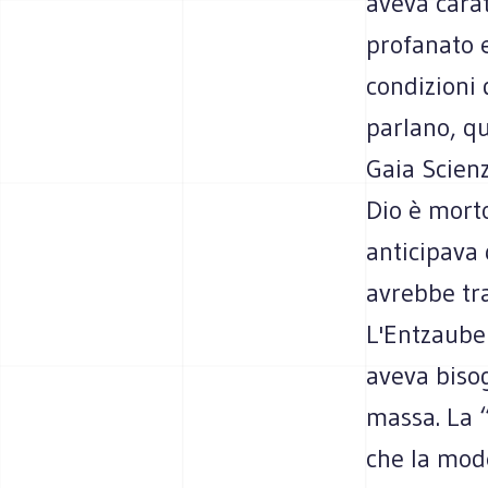
aveva caratt
profanato e
condizioni 
parlano, qu
Gaia Scien
Dio è morto
anticipava 
avrebbe tra
L'Entzaube
aveva biso
massa. La 
che la mod