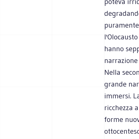
poteva irri
degradando
puramente 
l'Olocausto
hanno sepp
narrazione 
Nella secon
grande nar
immersi. La
ricchezza a
forme nuove
ottocentesc