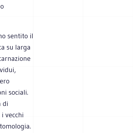
no
o sentito il
ca su larga
ncarnazione
vidui,
bero
i sociali.
 di
 i vecchi
entomologia.