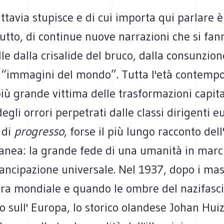
ttavia stupisce e di cui importa qui parlare è i
tto, di continue nuove narrazioni che si fan
le dalla crisalide del bruco, dalla consunzion
 “immagini del mondo”. Tutta l'età contemp
più grande vittima delle trasformazioni capita
gli orrori perpetrati dalle classi dirigenti e
 di
progresso
, forse il più lungo racconto dell
nea: la grande fede di una umanità in marci
mancipazione universale. Nel 1937, dopo i mas
ra mondiale e quando le ombre del nazifasc
 sull' Europa, lo storico olandese Johan Hui