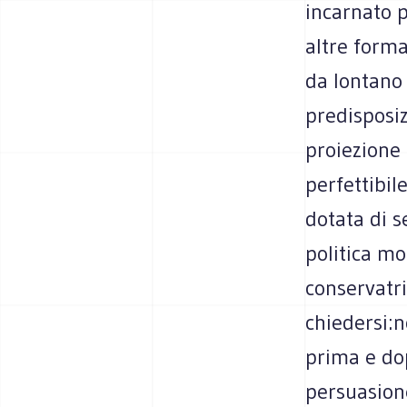
incarnato 
altre forma
da lontano
predisposiz
proiezione
perfettibil
dotata di s
politica mo
conservatri
chiedersi:n
prima e dop
persuasion