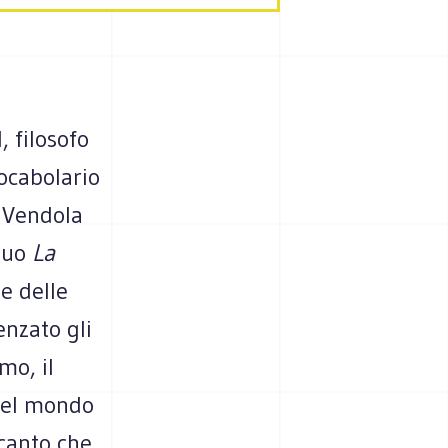
, filosofo
ocabolario
i Vendola
 suo
La
e delle
enzato gli
mo, il
 del mondo
ncanto che