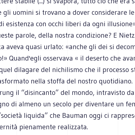
ere stabile (...) si svapora, tutto ciò che era 
 gli uomini si trovano a dover considerare le
di esistenza con occhi liberi da ogni illusione
este parole, della nostra condizione? E Nietz
za aveva quasi urlato: «anche gli dei si dec
!» Quand'egli osservava « il deserto che ava
quel dilagare del nichilismo che il processo s
sformato nella stoffa del nostro quotidiano.
rung il “disincanto” del mondo, intravisto d
gno di almeno un secolo per diventare un f
“società liquida” che Bauman oggi ci rappre
ernità pienamente realizzata.