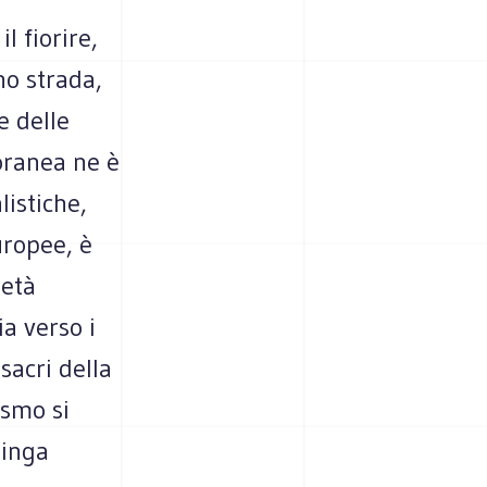
l fiorire,
no strada,
e delle
oranea ne è
listiche,
uropee, è
'età
a verso i
sacri della
ismo si
zinga