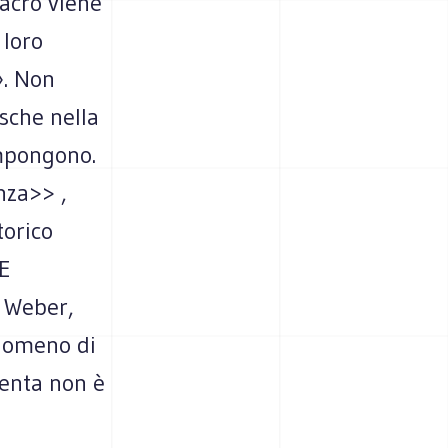
sacro viene
 loro
». Non
sche nella
ompongono.
nza>> ,
torico
 E
a Weber,
enomeno di
senta non è