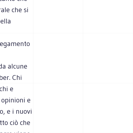
rale che si
ella
piegamento
 da alcune
ber. Chi
chi e
i opinioni e
, e i nuovi
tto ciò che