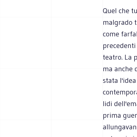
Quel che tu
malgrado tu
come farfal
precedenti
teatro. La 
ma anche de
stata l'idea
contempora
lidi dell'e
prima guer
allungavano