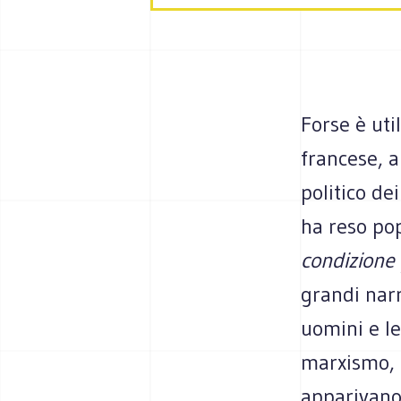
Forse è uti
francese, 
politico de
ha reso pop
condizione
grandi narr
uomini e le
marxismo, 
apparivano 