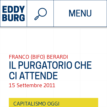
© 2026 EDDYBURG
MENU
INIZIATIVE
CHI SIAMO
SOSTIENICI
CONTATTACI
FRANCO (BIFO) BERARDI
IL PURGATORIO CHE
CI ATTENDE
15 Settembre 2011
CAPITALISMO OGGI