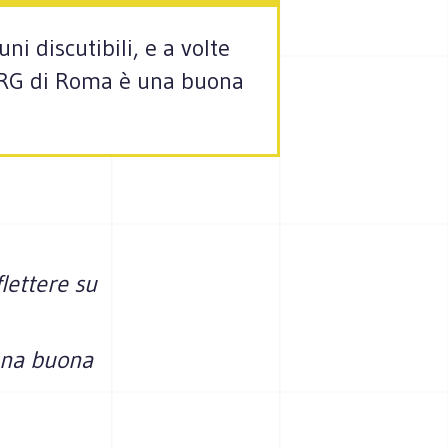
ni discutibili, e a volte
Il PRG di Roma è una buona
flettere su
 una buona