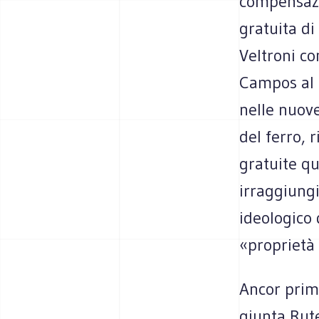
compensazi
gratuita d
Veltroni co
Campos al g
nelle nuove
del ferro, 
gratuite qu
irraggiungi
ideologico 
«proprietà 
Ancor prim
giunta Rute