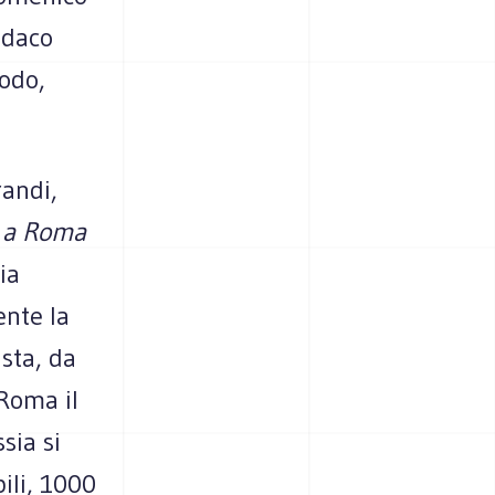
ndaco
nodo,
randi,
o a Roma
ia
nte la
sta, da
Roma il
sia si
ili, 1000