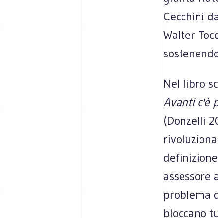
Cecchini da
Walter Tocc
sostenendo 
Nel libro s
Avanti c'è 
(Donzelli 2
rivoluzion
definizione
assessore a
problema de
bloccano tu