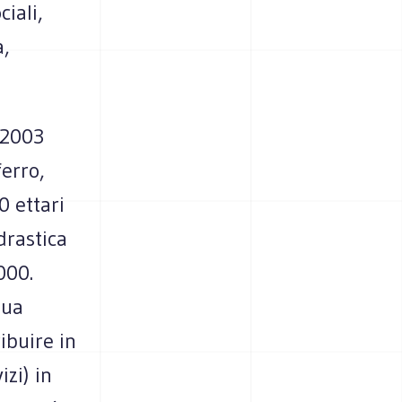
ciali,
a,
 2003
ferro,
0 ettari
drastica
000.
dua
ibuire in
izi) in