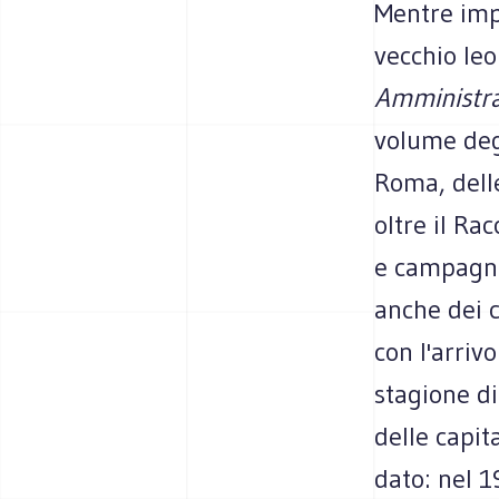
Mentre impa
vecchio leo
Amministra
volume degl
Roma, delle
oltre il Rac
e campagna,
anche dei c
con l'arriv
stagione d
delle capit
dato: nel 