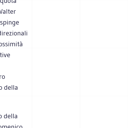
 quota
Walter
 spinge
irezionali
rossimità
tive
ro
o della
o della
 Domenico