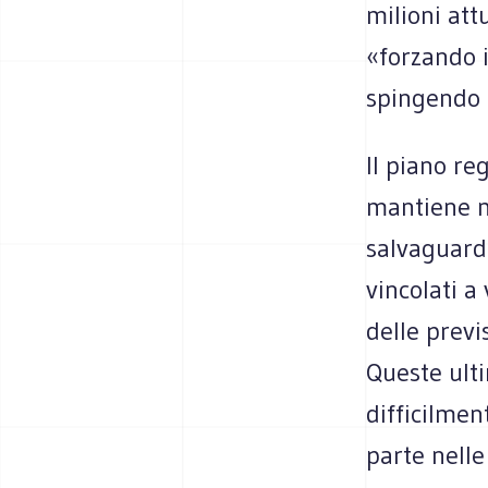
milioni attu
«forzando i
spingendo l
Il piano re
mantiene mo
salvaguardi
vincolati a
delle previ
Queste ult
difficilmen
parte nelle