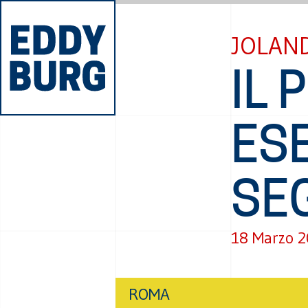
JOLAND
IL 
ES
SE
18 Marzo 
ROMA