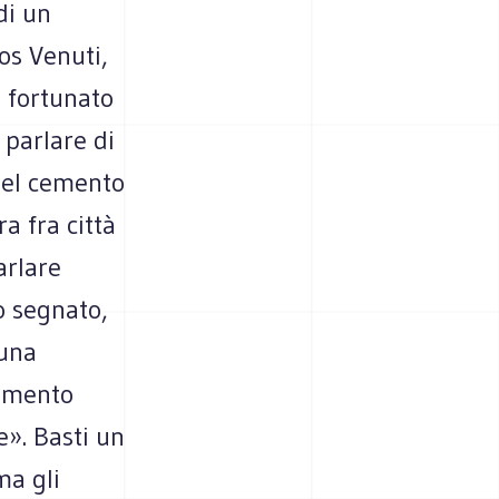
di un
os Venuti,
n fortunato
 parlare di
del cemento
ra fra città
arlare
o segnato,
 una
mamento
e». Basti un
ma gli