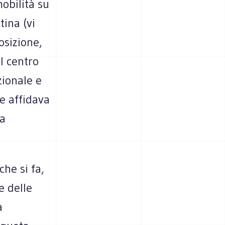
mobilità su
tina (vi
osizione,
l centro
zionale e
e affidava
la
he si fa,
e delle
a