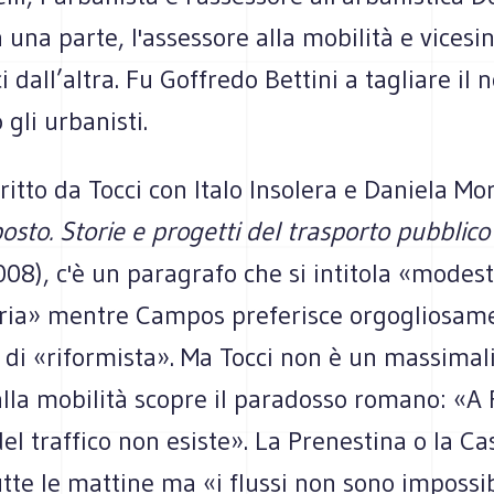
 una parte, l'assessore alla mobilità e vicesi
i dall’altra. Fu Goffredo Bettini a tagliare il 
gli urbanisti.
critto da Tocci con Italo Insolera e Daniela Mo
posto. Storie e progetti del trasporto pubblic
008), c'è un paragrafo che si intitola «modest
aria» mentre Campos preferisce orgogliosame
 di «riformista». Ma Tocci non è un massimali
lla mobilità scopre il paradosso romano: «A 
l traffico non esiste». La Prenestina o la Cas
tte le mattine ma «i flussi non sono impossib