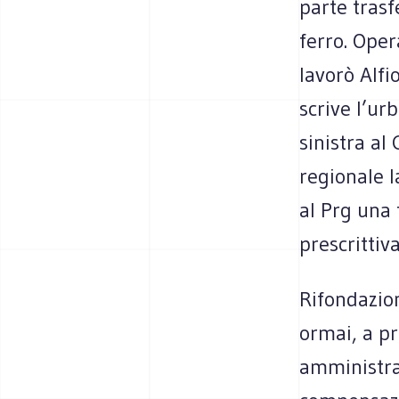
parte trasf
ferro. Oper
lavorò Alfio
scrive l’ur
sinistra al
regionale l
al Prg una
prescrittiva
Rifondazion
ormai, a pr
amministra