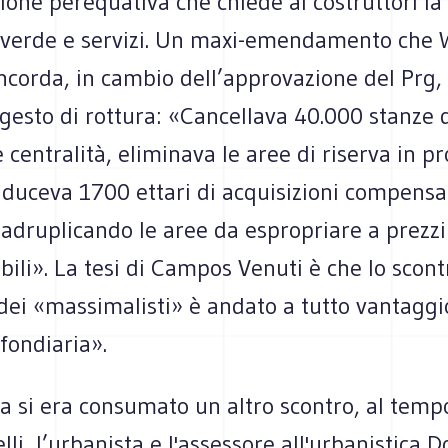
one perequativa che chiede ai costruttori la
i verde e servizi. Un maxi-emendamento che 
ncorda, in cambio dell’approvazione del Prg,
esto di rottura: «Cancellava 40.000 stanze d
 centralità, eliminava le aree di riserva in p
riduceva 1700 ettari di acquisizioni compensa
adruplicando le aree da espropriare a prezzi
bili». La tesi di Campos Venuti è che lo scont
dei «massimalisti» è andato a tutto vantaggi
fondiaria».
a si era consumato un altro scontro, al temp
lli, l’urbanista e l'assessore all'urbanistica