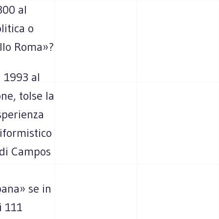
300 al
itica o
ello Roma»?
 1993 al
ne, tolse la
sperienza
iformistico
a di Campos
ana» se in
i 111