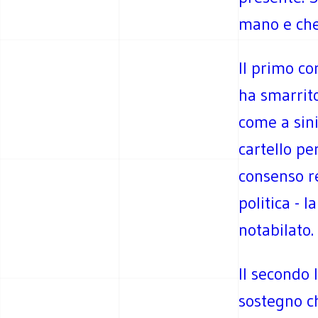
mano e che
Il primo co
ha smarrito
come a sini
cartello pe
consenso re
politica - 
notabilato.
Il secondo 
sostegno c