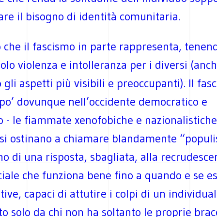
re il bisogno di identità comunitaria.
 che il fascismo in parte rappresenta, tenen
olo violenza e intolleranza per i diversi (anc
 gli aspetti più visibili e preoccupanti). Il fa
 po’ dovunque nell’occidente democratico e
co - le fiammate xenofobiche e nazionalistiche
i si ostinano a chiamare blandamente “popul
no di una risposta, sbagliata, alla recrudesce
ciale che funziona bene fino a quando e se e
ative, capaci di attutire i colpi di un individu
o solo da chi non ha soltanto le proprie bra