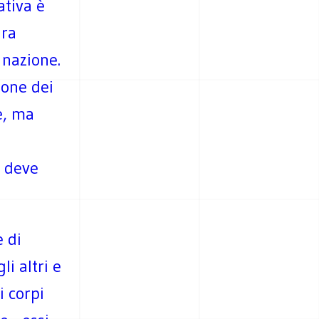
ativa è
ura
 nazione.
ione dei
e, ma
e deve
e di
i altri e
i corpi