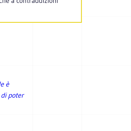
iche a contraddizioni
le è
 di poter