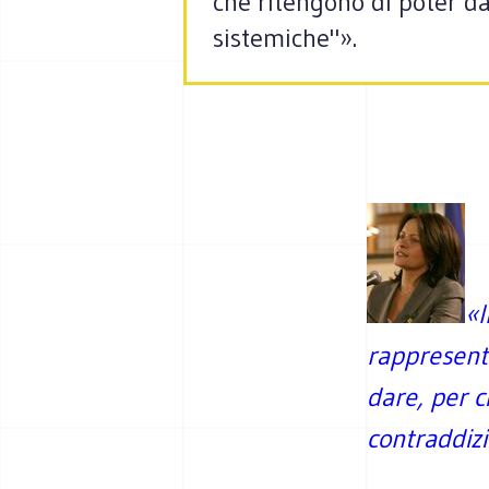
che ritengono di poter da
sistemiche"».
«I
rappresenta
dare, per c
contraddizi