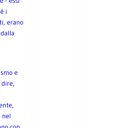
e - essi
é i
ti, erano
 dalla
cismo e
 dire,
ente,
 nel
ano con