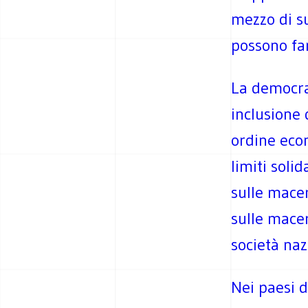
mezzo di sus
possono far
La democra
inclusione 
ordine eco
limiti soli
sulle mace
sulle macer
società naz
Nei paesi di