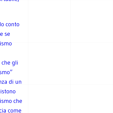
do conto
he se
scismo
 che gli
ismo”
nza di un
sistono
alismo che
ccia come