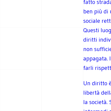
fatto strad
ben più di 
sociale ret
Questi luog
diritti ind
non suffici
appagata. I
farli rispe
Un diritto 
libertà del
la società.