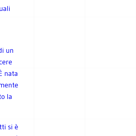
uali
di un
cere
 È nata
lmente
o la
ti si è