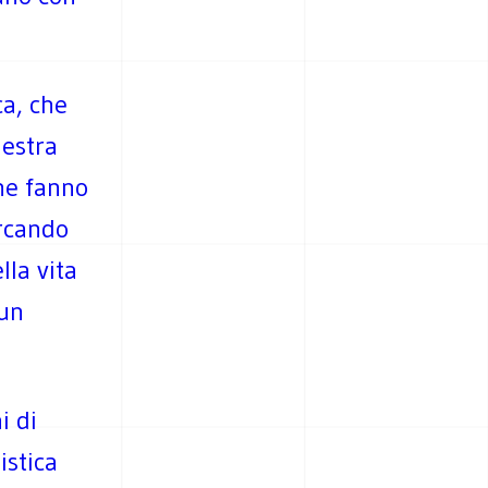
ca, che
destra
che fanno
ercando
lla vita
 un
i di
istica