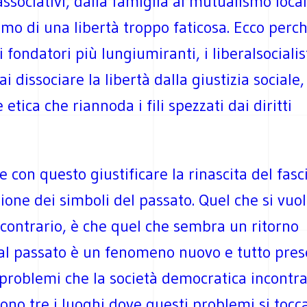
ssociativi, dalla famiglia al mutualismo local
mo di una libertà troppo faticosa. Ecco perch
i fondatori più lungiumiranti, i liberalsocialis
i dissociare la libertà dalla giustizia sociale,
etica che riannoda i fili spezzati dai diritti
e con questo giustificare la rinascita del fas
zione dei simboli del passato. Quel che si vuol
 contrario, è che quel che sembra un ritorno
 al passato è un fenomeno nuovo e tutto pres
problemi che la società democratica incontra
ono tre i luoghi dove questi problemi si tocc