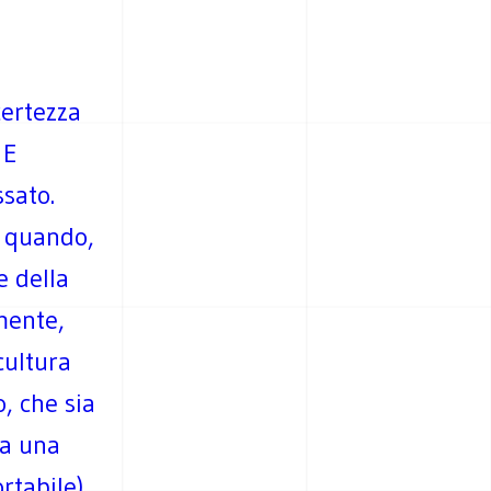
certezza
 E
ssato.
e quando,
e della
mente,
cultura
o, che sia
za una
rtabile)