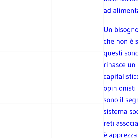
ad alimenta
Un bisogno
che non è s
questi sono
rinasce un
capitalisti
opinionist
sono il seg
sistema so
reti associ
è apprezzat