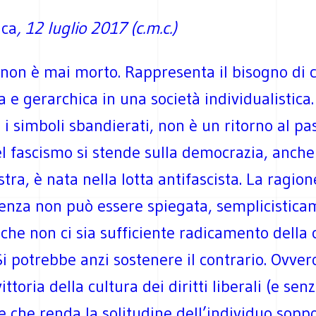
ica
, 12 luglio 2017 (c.m.c.)
 non è mai morto. Rappresenta il bisogno di 
 e gerarchica in una società individualistica.
i simboli sbandierati, non è un ritorno al pa
l fascismo si stende sulla democrazia, anch
tra, è nata nella lotta antifascista. La ragion
tenza non può essere spiegata, semplicistica
o che non ci sia sufficiente radicamento della 
. Si potrebbe anzi sostenere il contrario. Ovver
ittoria della cultura dei diritti liberali (e sen
e che renda la solitudine dell’individuo soppo