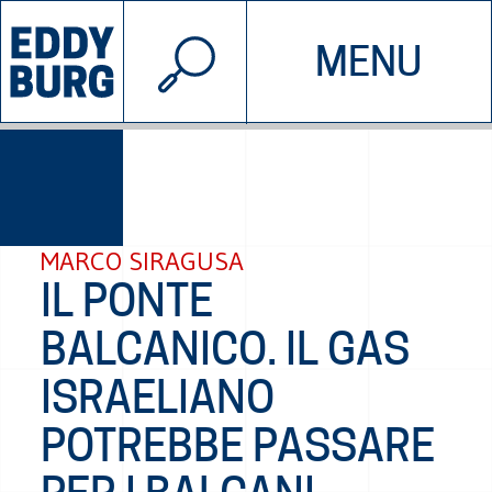
© 2026 EDDYBURG
MENU
INIZIATIVE
CHI SIAMO
SOSTIENICI
CONTATTACI
MARCO SIRAGUSA
IL PONTE
BALCANICO. IL GAS
ISRAELIANO
POTREBBE PASSARE