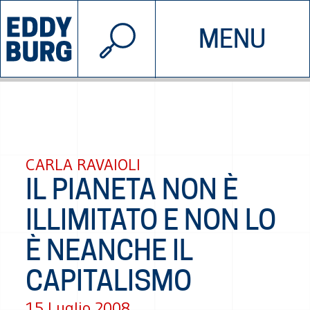
© 2026 EDDYBURG
MENU
INIZIATIVE
CHI SIAMO
SOSTIENICI
CONTATTACI
CARLA RAVAIOLI
IL PIANETA NON È
ILLIMITATO E NON LO
È NEANCHE IL
CAPITALISMO
15 Luglio 2008