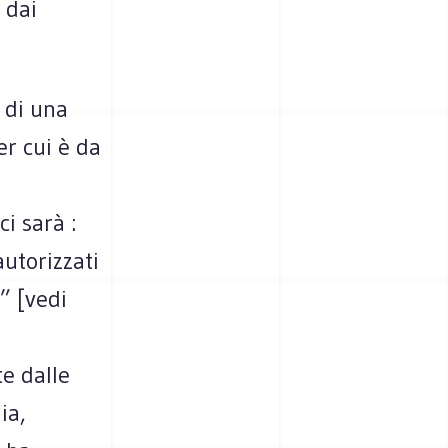
 dai
 di una
er cui è da
i sarà :
autorizzati
” [vedi
e dalle
ia,