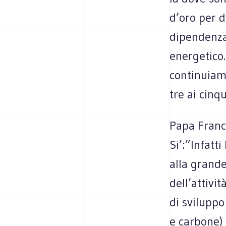
d’oro per d
dipendenza 
energetico.
continuiamo
tre ai cinq
Papa Franc
Si’:”Infatt
alla grande
dell’attivi
di sviluppo
e carbone) 