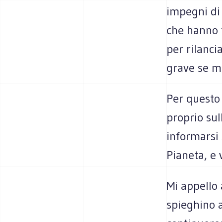
impegni di 
che hanno f
per rilanci
grave se ma
Per questo 
proprio sul
informarsi 
Pianeta, e 
Mi appello 
spieghino a