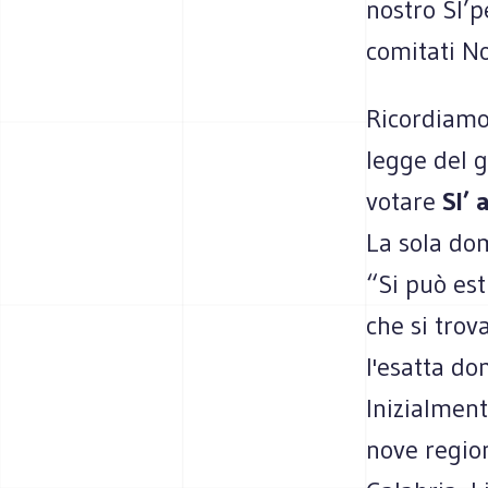
nostro SI’p
comitati No
Ricordiamo
legge del g
votare
SI’ 
La sola do
“Si può est
che si trov
l'esatta do
Inizialmen
nove region