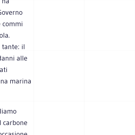
e ha
 Governo
ue commi
ola.
tante: il
danni alle
ati
auna marina
gliamo
il carbone
’occasione