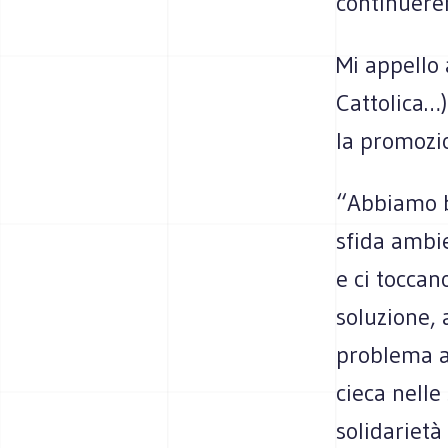
continuere
Mi appello 
Cattolica…)
la promozi
“Abbiamo bi
sfida ambie
e ci toccan
soluzione, 
problema al
cieca nelle
solidarietà