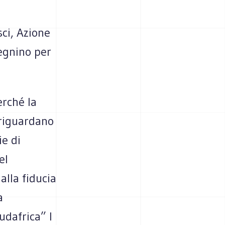
sci, Azione
pegnino per
erché la
 riguardano
ie di
el
alla fiducia
a
udafrica” I