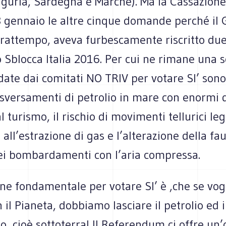
Liguria, Sardegna e Marche). Ma la Cassazion
’8 gennaio le altre cinque domande perché il
 frattempo, aveva furbescamente riscritto d
 Sblocca Italia 2016. Per cui ne rimane una s
date dai comitati NO TRIV per votare SI’ sono 
 sversamenti di petrolio in mare con enormi 
l turismo, il rischio di movimenti tellurici leg
 all’estrazione di gas e l’alterazione della f
dei bombardamenti con l’aria compressa.
one fondamentale per votare SI’ è ,che se vo
n il Pianeta, dobbiamo lasciare il petrolio ed 
o, cioè sottoterra! Il Referendum ci offre un