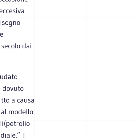
 eccesiva
bisogno
se
 secolo dai
audato
è dovuto
tto a causa
dal modello
li(petrolio
iale.” Il