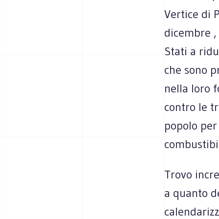
Vertice di 
dicembre , 
Stati a rid
che sono pr
nella loro 
contro le t
popolo per
combustibil
Trovo incre
a quanto de
calendarizz