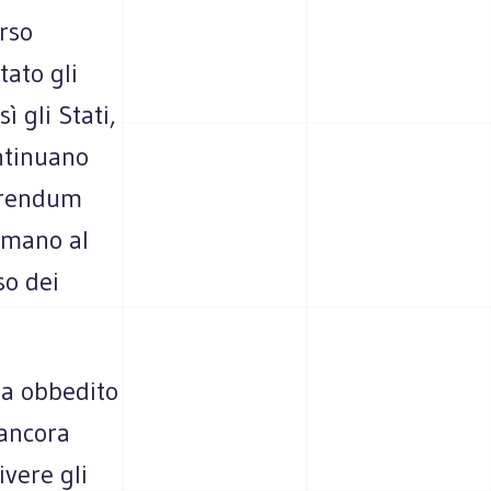
orso
tato gli
ì gli Stati,
ontinuano
ferendum
n mano al
so dei
ia obbedito
 ancora
vere gli