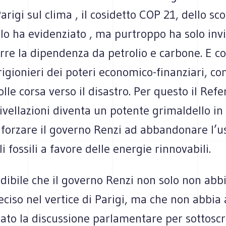
Parigi sul clima , il cosidetto COP 21, dello sc
lo ha evidenziato , ma purtroppo ha solo invi
urre la dipendenza da petrolio e carbone. E cos
igionieri dei poteri economico-finanziari, c
folle corsa verso il disastro. Per questo il Re
rivellazioni diventa un potente grimaldello i
 forzare il governo Renzi ad abbandonare l’u
i fossili a favore delle energie rinnovabili.
dibile che il governo Renzi non solo non abb
ciso nel vertice di Parigi, ma che non abbia
ato la discussione parlamentare per sottoscri