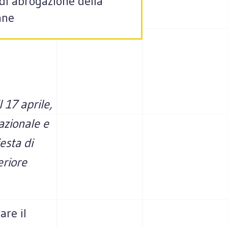
a di abrogazione della
ane
 17 aprile,
azionale e
iesta di
eriore
are il