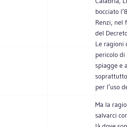
Calabria, 
bocciato l
Renzi, nel
del Decreto
Le ragioni 
pericolo di
spiagge e a
soprattutto
per l’uso 
Ma la ragi
salvarci co
là dove son