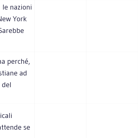
i le nazioni
 New York
 Sarebbe
na perché,
istiane ad
 del
icali
attende se