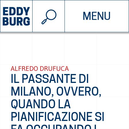
© 2026 EDDYBURG
MENU
INIZIATIVE
CHI SIAMO
SOSTIENICI
CONTATTACI
ALFREDO DRUFUCA
IL PASSANTE DI
MILANO, OVVERO,
QUANDO LA
PIANIFICAZIONE SI