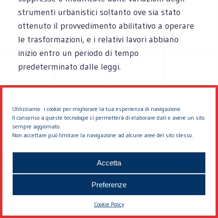
strumenti urbanistici soltanto ove sia stato
ottenuto il provvedimento abilitativo a operare
le trasformazioni, e i relativi lavori abbiano
inizio entro un periodo di tempo
predeterminato dalle leggi.
6. Le trasformazioni, fisiche e funzionali, degli
immobili, sono effettuabili, di norma, previo
Utilizziamo i cookie per migliorare la tua esperienza di navigazione.
ottenimento, anche tacito, di un titolo
Il consenso a queste tecnologie ci permetterà di elaborare dati e avere un sito
sempre aggiornato.
abilitativo comunale.
Non accettare può limitare la navigazione ad alcune aree del sito stesso.
L’ottenimento dei titoli abilitativi relativi alle
Accetta
trasformazioni, fisiche e funzionali, suscettibili
di variare il carico urbanistico puntuale e le
Preferenze
necessità di dotazioni di opere di urbanizzazione
Cookie Policy
e di spazi per servizi pubblici e per la fruizione