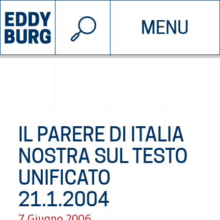
© 2026 EDDYBURG
MENU
INIZIATIVE
CHI SIAMO
SOSTIENICI
CONTATTACI
IL PARERE DI ITALIA
NOSTRA SUL TESTO
UNIFICATO
21.1.2004
7 Giugno 2006