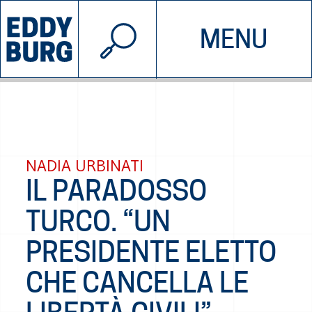
© 2026 EDDYBURG
MENU
INIZIATIVE
CHI SIAMO
SOSTIENICI
CONTATTACI
NADIA URBINATI
IL PARADOSSO
TURCO. “UN
PRESIDENTE ELETTO
CHE CANCELLA LE