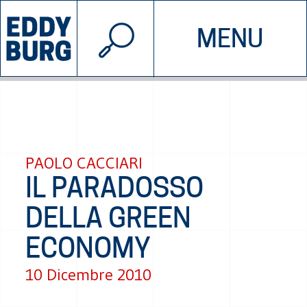
© 2026 EDDYBURG
MENU
INIZIATIVE
CHI SIAMO
SOSTIENICI
CONTATTACI
PAOLO CACCIARI
IL PARADOSSO
DELLA GREEN
ECONOMY
10 Dicembre 2010