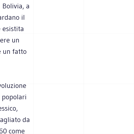
 Bolivia, a
ardano il
esistita
vere un
 un fatto
voluzione
i popolari
essico,
agliato da
’60 come