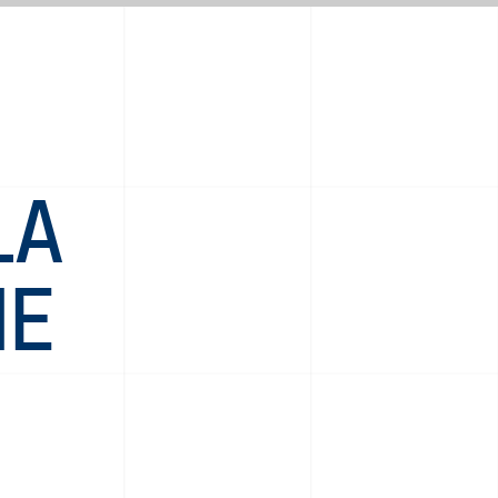
LA
HE