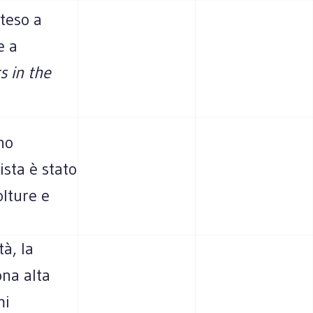
teso a
e a
 in the
no
ista è stato
olture e
à, la
ona alta
mi