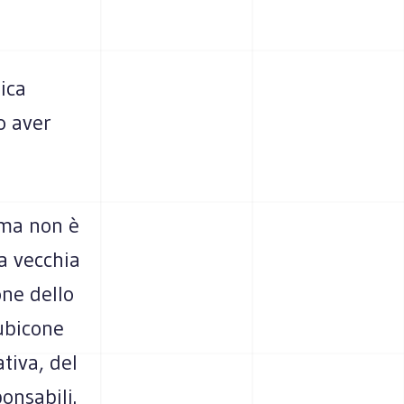
ica
o aver
 ma non è
a vecchia
one dello
ubicone
tiva, del
onsabili.