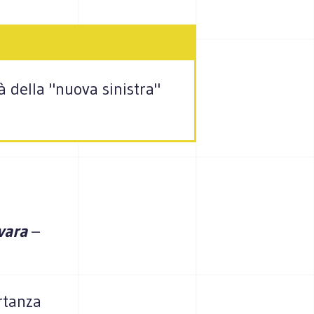
à della "nuova sinistra"
vara
–
rtanza