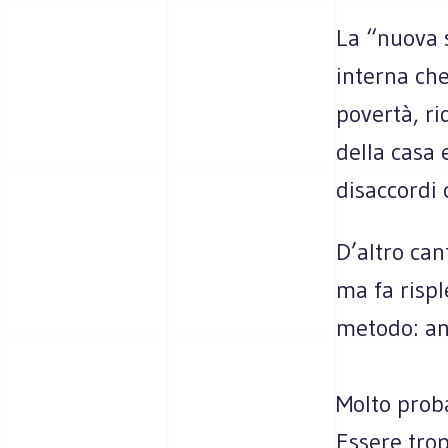
La “nuova s
interna che
povertà, ri
della casa 
disaccordi 
D’altro can
ma fa rispl
metodo: ant
Molto proba
Essere trop