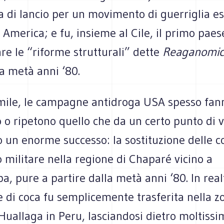
 di lancio per un movimento di guerriglia es
d America; e fu, insieme al Cile, il primo paes
e le “riforme strutturali” dette
Reaganomics
a metà anni ‘80.
mile, le campagne antidroga USA spesso fan
 o ripetono quello che da un certo punto di v
 un enorme successo: la sostituzione delle c
o militare nella regione di Chaparé vicino a
 pure a partire dalla metà anni ‘80. In realt
e di coca fu semplicemente trasferita nella z
 Huallaga in Peru, lasciandosi dietro moltissi