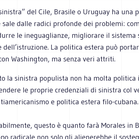
inistra” del Cile, Brasile o Uruguay ha una p
 sale dalle radici profonde dei problemi: co
durre le ineguaglianze, migliorare il sistema 
e dell’istruzione. La politica estera può porta
con Washington, ma senza veri attriti.
to la sinistra populista non ha molta politica 
endere le proprie credenziali di sinistra col v
iamericanismo e politica estera filo-cubana.
bilmente, questo è quanto farà Morales in Bo
po radicale non solo gli alienerebbe il soste