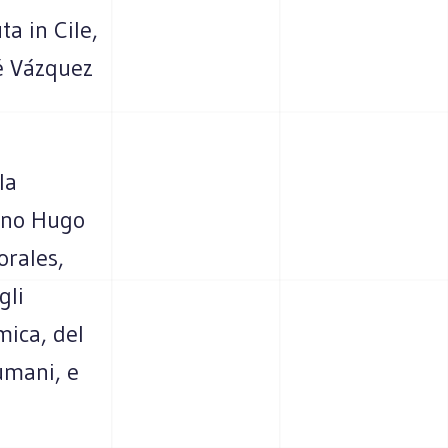
a in Cile,
ré Vázquez
la
lano Hugo
orales,
gli
mica, del
 umani, e