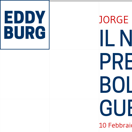
JORGE
IL
PR
BOL
GU
10 Febbrai