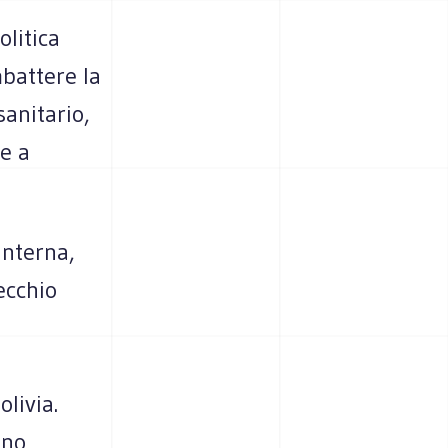
olitica
mbattere la
sanitario,
re a
interna,
ecchio
livia.
gno