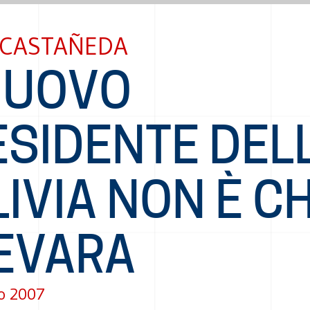
 CASTAÑEDA
 NUOVO
ESIDENTE DEL
IVIA NON È C
EVARA
o 2007