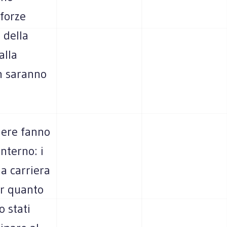
 forze
 della
alla
on saranno
nere fanno
nterno: i
ua carriera
er quanto
o stati