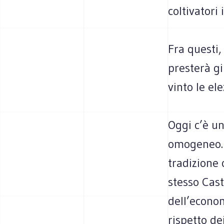
coltivatori 
Fra questi
presterà g
vinto le el
Oggi c’è u
omogeneo. 
tradizione 
stesso Cas
dell’econo
rispetto de