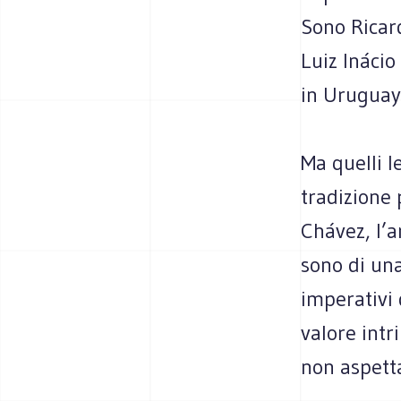
Sono Ricard
Luiz Inácio
in Uruguay
Ma quelli l
tradizione
Chávez, l’a
sono di un
imperativi 
valore intr
non aspetta