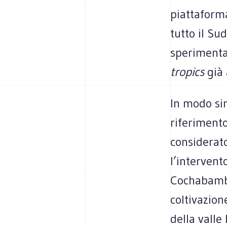
piattaforma
tutto il Su
sperimentar
tropics
già 
In modo si
riferimento
considerato
l’intervent
Cochabamba,
coltivazion
della valle