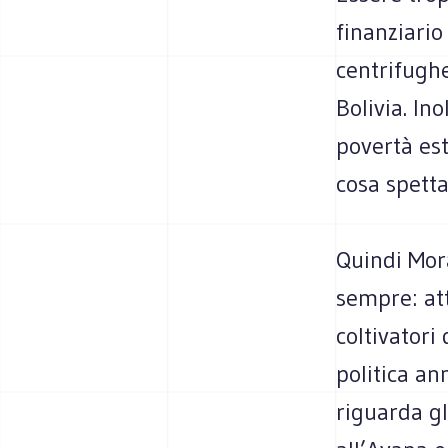
finanziario
centrifughe
Bolivia. Ino
povertà es
cosa spetta
Quindi Mora
sempre: att
coltivatori
politica a
riguarda gli