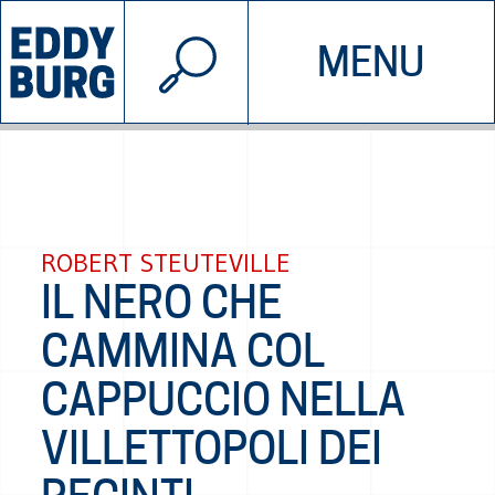
© 2026 EDDYBURG
MENU
INIZIATIVE
CHI SIAMO
SOSTIENICI
CONTATTACI
ROBERT STEUTEVILLE
IL NERO CHE
CAMMINA COL
CAPPUCCIO NELLA
VILLETTOPOLI DEI