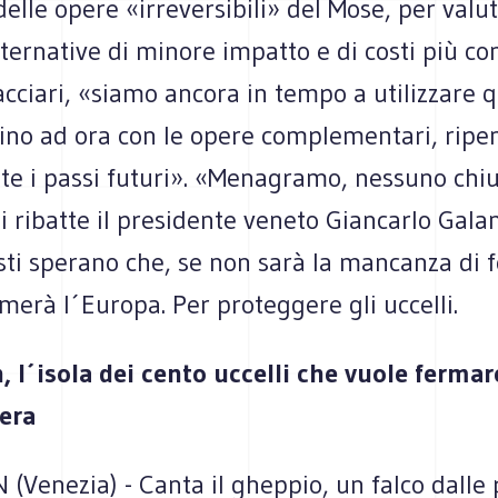
elle opere «irreversibili» del Mose, per valu
lternative di minore impatto e di costi più co
cciari, «siamo ancora in tempo a utilizzare 
 fino ad ora con le opere complementari, rip
te i passi futuri». «Menagramo, nessuno chiu
li ribatte il presidente veneto Giancarlo Galan
ti sperano che, se non sarà la mancanza di fo
merà l´Europa. Per proteggere gli uccelli.
 l´isola dei cento uccelli che vuole fermar
era
(Venezia) - Canta il gheppio, un falco dalle