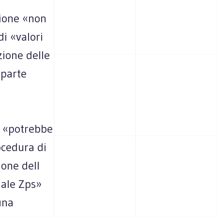
zione «non
di «valori
zione delle
 parte
, «potrebbe
ocedura di
ione dell
iale Zps»
una