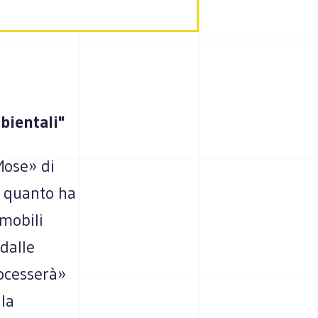
bientali"
Mose» di
o quanto ha
 mobili
dalle
ocesserà»
lla