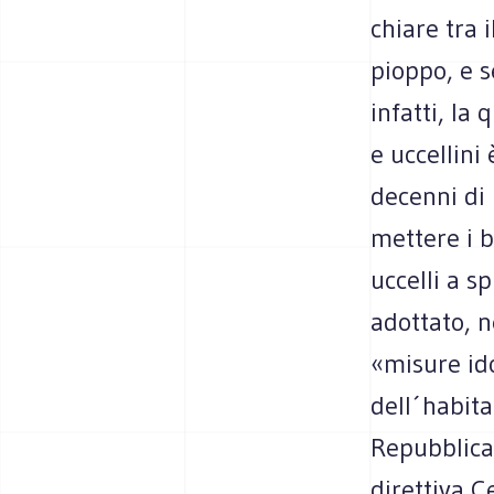
chiare tra 
pioppo, e 
infatti, la
e uccellini
decenni di 
mettere i b
uccelli a s
adottato, n
«misure id
dell´habita
Repubblica 
direttiva C