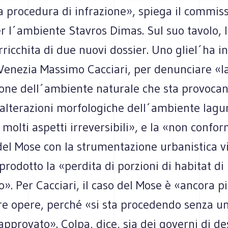
a procedura di infrazione», spiega il commis
 l´ambiente Stavros Dimas. Sul suo tavolo, l
rricchita di due nuovi dossier. Uno gliel´ha in
 Venezia Massimo Cacciari, per denunciare «l
ne dell´ambiente naturale che sta provoca
 alterazioni morfologiche dell´ambiente lagu
r molti aspetti irreversibili», e la «non confor
del Mose con la strumentazione urbanistica v
rodotto la «perdita di porzioni di habitat di
». Per Cacciari, il caso del Mose è «ancora p
tre opere, perché «si sta procedendo senza u
pprovato». Colpa, dice, sia dei governi di de