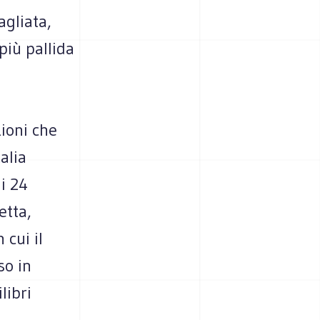
agliata,
più pallida
zioni che
alia
i 24
etta,
 cui il
so in
libri