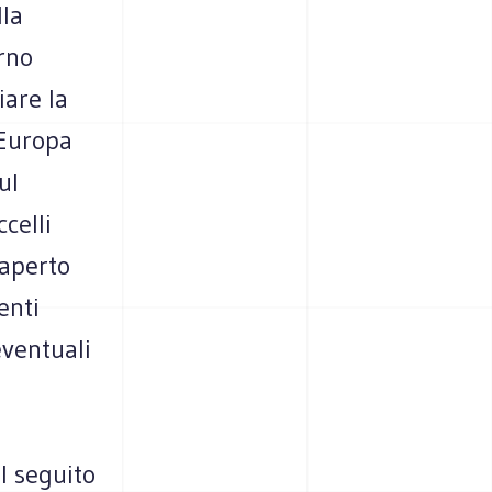
lla
erno
iare la
´Europa
ul
celli
 aperto
enti
eventuali
l seguito