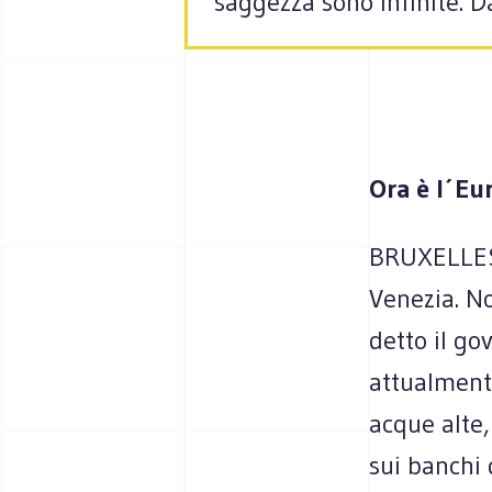
saggezza sono infinite. 
Ora è l´Eur
BRUXELLES -
Venezia. No
detto il go
attualmente
acque alte
sui banchi 