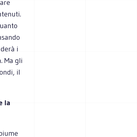
tare
ntenuti.
quanto
ensando
derà i
. Ma gli
ndi, il
e la
 piume