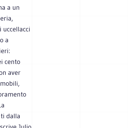
ima a un
eria,
 uccellacci
to a
eri:
ei cento
non aver
mobili,
ioramento
La
ti dalla
scrive Julio