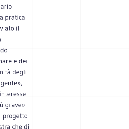
sario
a pratica
viato il
a
ndo
nare e dei
mità degli
igente»,
 interesse
iù grave»
n progetto
stra che di