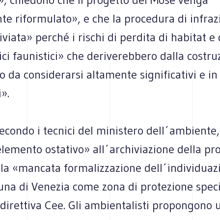
te riformulato», e che la procedura di infra
viata» perché i rischi di perdita di habitat e 
ci faunistici» che deriverebbero dalla costru
 da considerarsi altamente significativi e in
i».
econdo i tecnici del ministero dell´ambiente
lemento ostativo» all´archiviazione della pr
 la «mancata formalizzazione dell´individuaz
guna di Venezia come zona di protezione spec
direttiva Cee. Gli ambientalisti propongono 