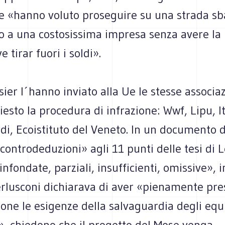
he «hanno voluto proseguire su una strada sb
o a una costosissima impresa senza avere la 
 tirar fuori i soldi».
sier l´hanno inviato alla Ue le stesse associa
esto la procedura di infrazione: Wwf, Lipu, It
di, Ecoistituto del Veneto. In un documento d
controdeduzioni» agli 11 punti delle tesi di L
nfondate, parziali, insufficienti, omissive», in
rlusconi dichiarava di aver «pienamente pre
one le esigenze della salvaguardia degli equi
», chiedono che il progetto del Mose venga