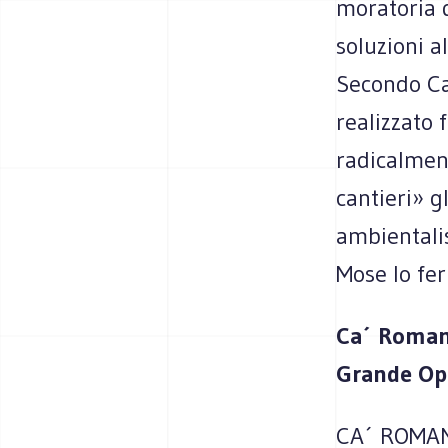
moratoria d
soluzioni a
Secondo Ca
realizzato
radicalmen
cantieri» g
ambientalis
Mose lo fer
Ca´ Roman,
Grande Op
CA´ ROMAN 