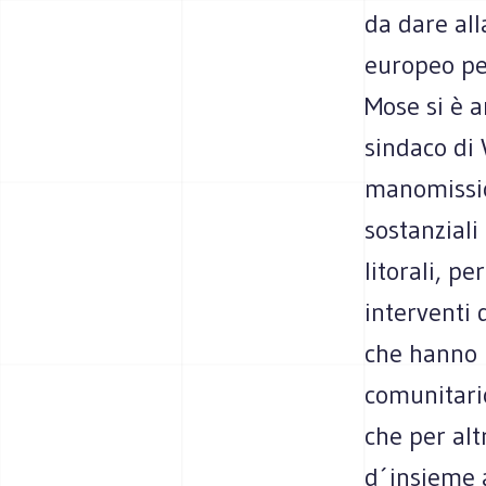
da dare all
europeo per
Mose si è a
sindaco di
manomissio
sostanziali
litorali, pe
interventi 
che hanno p
comunitario
che per al
d´insieme a