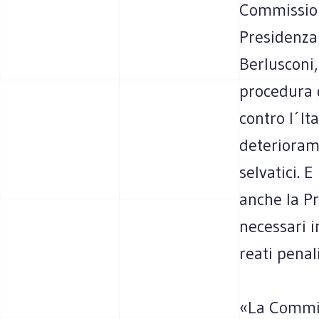
Commission
Presidenza 
Berlusconi,
procedura 
contro l´Ita
deteriorame
selvatici. 
anche la Pr
necessari i
reati penal
«La Commis