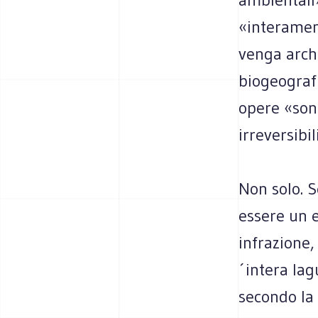
«interamen
venga archi
biogeografi
opere «sono
irreversibil
Non solo. S
essere un e
infrazione,
´intera la
secondo la 