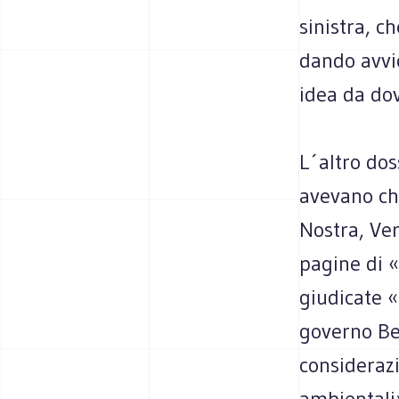
sinistra, c
dando avvi
idea da dove
L´altro dos
avevano chi
Nostra, Ver
pagine di «
giudicate «i
governo Be
considerazi
ambientali