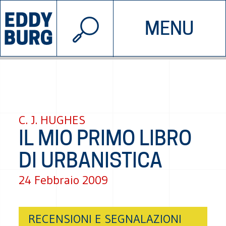
© 2026 EDDYBURG
MENU
INIZIATIVE
CHI SIAMO
SOSTIENICI
CONTATTACI
C. J. HUGHES
IL MIO PRIMO LIBRO
DI URBANISTICA
24 Febbraio 2009
RECENSIONI E SEGNALAZIONI