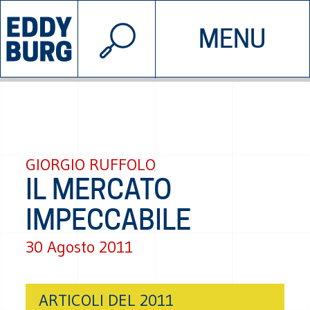
© 2026 EDDYBURG
MENU
INIZIATIVE
CHI SIAMO
SOSTIENICI
CONTATTACI
GIORGIO RUFFOLO
IL MERCATO
IMPECCABILE
30 Agosto 2011
ARTICOLI DEL 2011