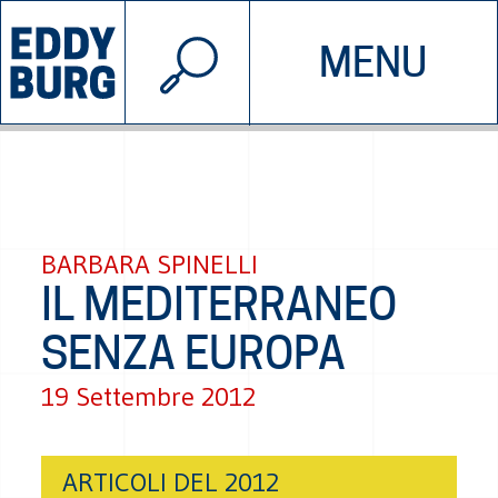
© 2026 EDDYBURG
MENU
INIZIATIVE
CHI SIAMO
SOSTIENICI
CONTATTACI
BARBARA SPINELLI
IL MEDITERRANEO
SENZA EUROPA
19 Settembre 2012
ARTICOLI DEL 2012