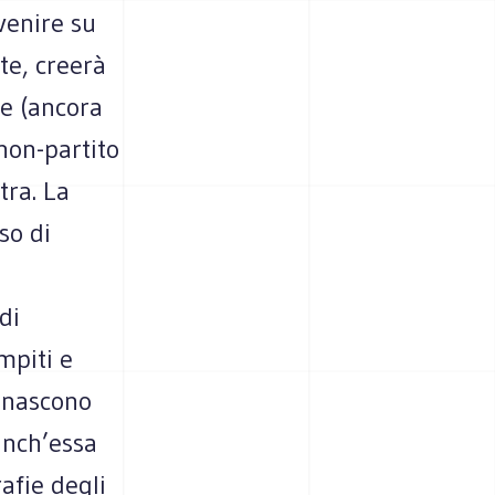
rvenire su
te, creerà
ge (ancora
non-partito
tra. La
so di
di
mpiti e
e nascono
anch’essa
afie degli