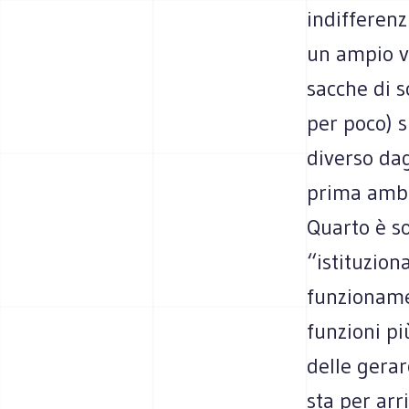
indifferenz
un ampio ve
sacche di s
per poco) 
diverso dag
prima ambig
Quarto è so
“istituzion
funzionamen
funzioni più
delle gerar
sta per arr