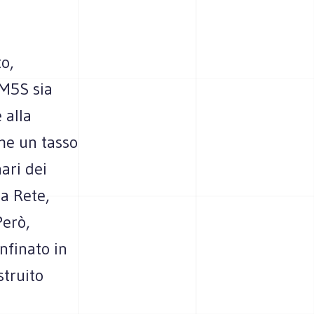
o,
 M5S sia
 alla
ime un tasso
ari dei
la Rete,
Però,
nfinato in
struito