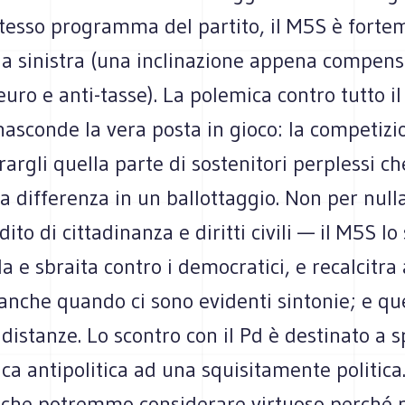
 stesso programma del partito, il M5S è fort
o a sinistra (una inclinazione appena compen
-euro e anti-tasse). La polemica contro tutto i
 nasconde la vera posta in gioco: la competizi
rargli quella parte di sostenitori perplessi ch
a differenza in un ballottaggio. Non per nulla
ito di cittadinanza e diritti civili — il M5S lo
rla e sbraita contro i democratici, e recalcitra
anche quando ci sono evidenti sintonie; e qu
distanze. Lo scontro con il Pd è destinato a s
a antipolitica ad una squisitamente politica
 che potremmo considerare virtuoso perché 