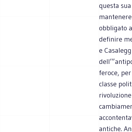
questa sua 
mantenere 
obbligato a
definire meg
e Casaleggi
dell’”antip
feroce, per
classe poli
rivoluzione
cambiamento
accontenta
antiche. An