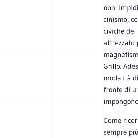
non limpid
cinismo, co
civiche dei
attrezzato 
magnetismo 
Grillo. Ade
modalità di
fronte di u
impongono,
Come ricor
sempre più 