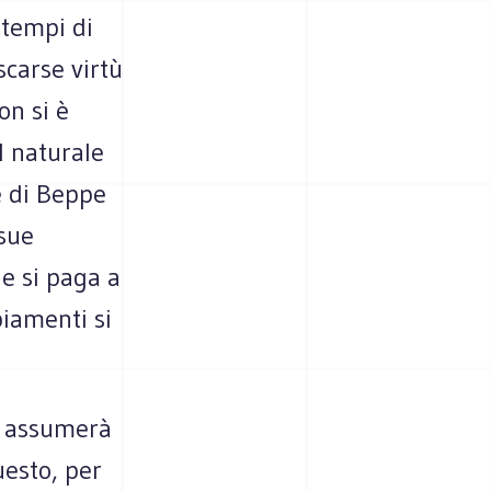
 tempi di
scarse virtù
on si è
l naturale
e di Beppe
 sue
he si paga a
biamenti si
S assumerà
uesto, per