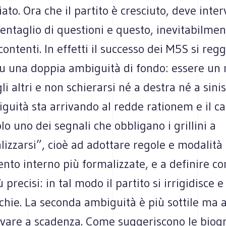
iato. Ora che il partito è cresciuto, deve inte
ntaglio di questioni e questo, inevitabilmen
contenti. In effetti il successo dei M5S si reg
su una doppia ambiguità di fondo: essere un 
li altri e non schierarsi né a destra né a sinis
uità sta arrivando al redde rationem e il ca
lo uno dei segnali che obbligano i grillini a
alizzarsi”, cioè ad adottare regole e modalità 
to interno più formalizzate, e a definire co
 precisi: in tal modo il partito si irrigidisce 
chie. La seconda ambiguità è più sottile ma 
ivare a scadenza. Come suggeriscono le biogr