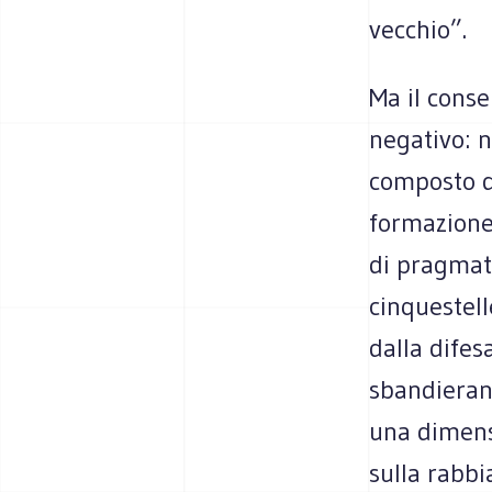
vecchio”.
Ma il conse
negativo: n
composto di
formazione 
di pragmati
cinquestell
dalla difes
sbandierand
una dimensi
sulla rabbi