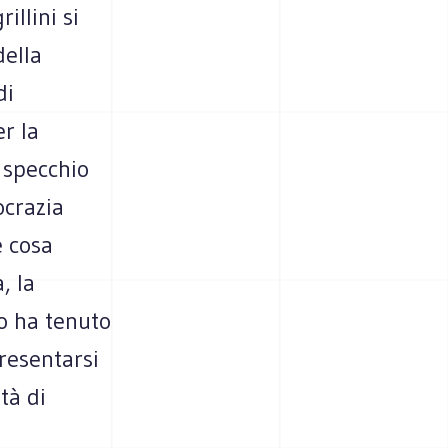
illini si
della
di
r la
o specchio
ocrazia
e cosa
, la
lo ha tenuto
presentarsi
tà di