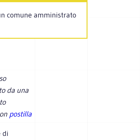
in un comune amministrato
aso
to da una
to
con
postilla
 di