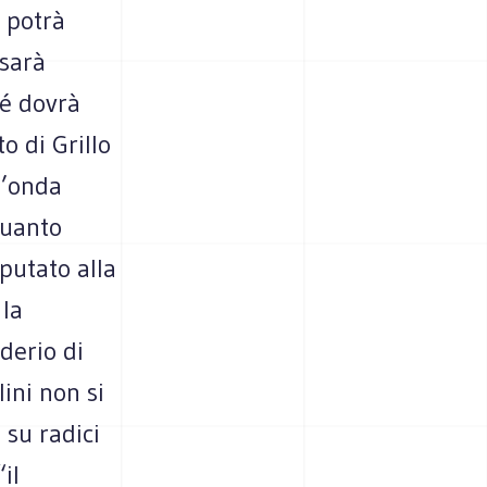
 potrà
 sarà
hé dovrà
o di Grillo
l’onda
 quanto
putato alla
 la
derio di
ini non si
su radici
il