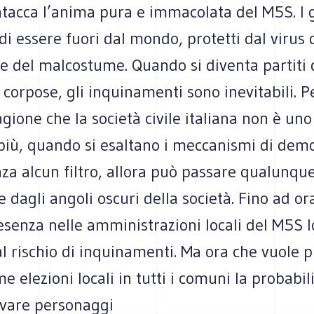
tacca l’anima pura e immacolata del M5S. I gr
di essere fuori dal mondo, protetti dal virus 
e del malcostume. Quando si diventa partiti 
corpose, gli inquinamenti sono inevitabili. Pe
gione che la società civile italiana non è un
n più, quando si esaltano i meccanismi di dem
nza alcun filtro, allora può passare qualunqu
 dagli angoli oscuri della società. Fino ad ora
esenza nelle amministrazioni locali del M5S 
al rischio di inquinamenti. Ma ora che vuole 
e elezioni locali in tutti i comuni la probabili
ivare personaggi