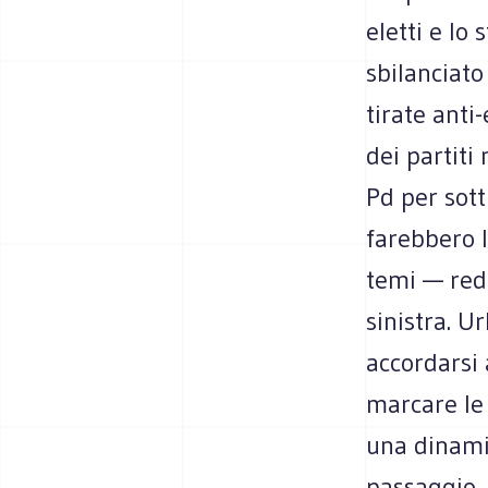
eletti e lo
sbilanciat
tirate anti
dei partiti
Pd per sott
farebbero l
temi — redd
sinistra. U
accordarsi 
marcare le 
una dinamic
passaggio,