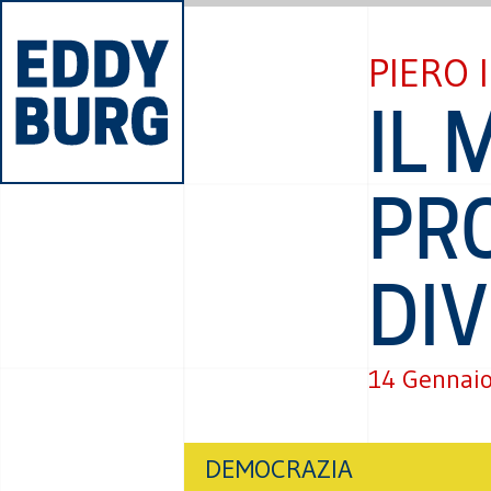
PIERO 
IL 
PR
DI
14 Gennai
DEMOCRAZIA