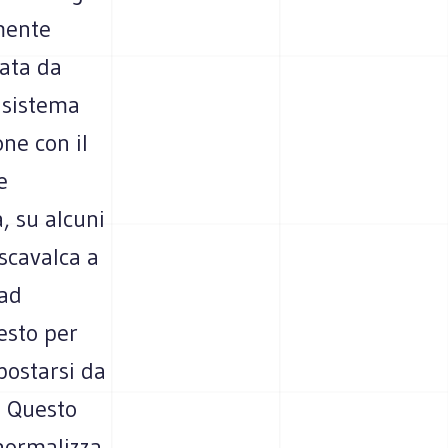
emente
sata da
l sistema
one con il
e
, su alcuni
 scavalca a
 ad
esto per
postarsi da
. Questo
normalizza