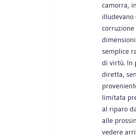
camorra, in
illudevano 
corruzione 
dimensioni 
semplice ra
di virtù. I
diretta, se
proveniente
limitata pr
al riparo d
alle prossim
vedere arr