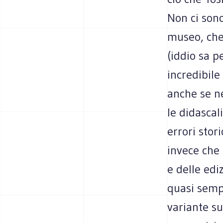
Non ci sono
museo, che 
(iddio sa p
incredibile
anche se n
le didascali
errori stor
invece che 
e delle edi
quasi semp
variante su