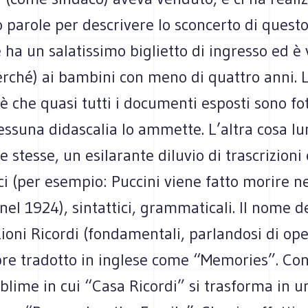
 parole per descrivere lo sconcerto di quest
ha un salatissimo biglietto di ingresso ed è 
erché) ai bambini con meno di quattro anni. 
 è che quasi tutti i documenti esposti sono fo
essuna didascalia lo ammette. L’altra cosa l
e stesse, un esilarante diluvio di trascrizioni 
ici (per esempio: Puccini viene fatto morire n
nel 1924), sintattici, grammaticali. Il nome de
zioni Ricordi (fondamentali, parlandosi di oper
re tradotto in inglese come “Memories”. Co
blime in cui “Casa Ricordi” si trasforma in u