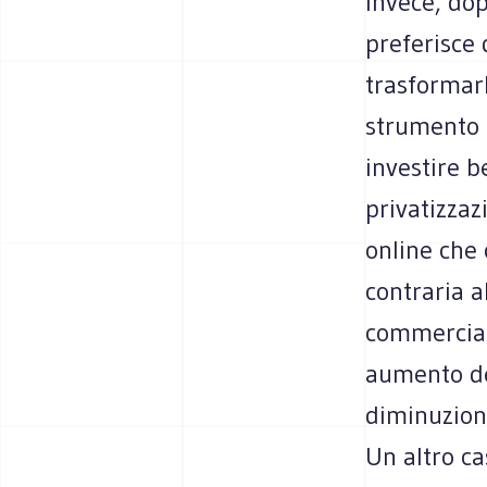
invece, dop
preferisce 
trasformarl
strumento d
investire b
privatizzaz
online che 
contraria a
commercial
aumento del
diminuzione
Un altro ca