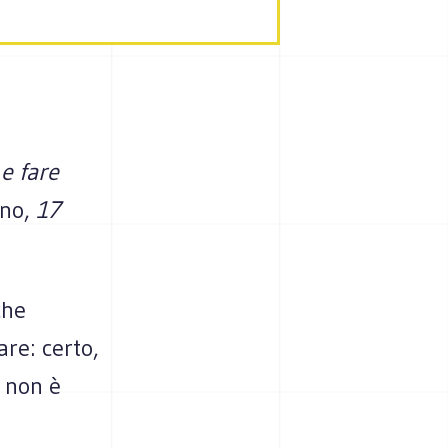
e fare
ano,
17
che
are: certo,
e non è