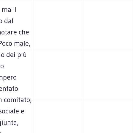
 ma il
o dal
 notare che
Poco male,
o dei più
mo
Impero
uentato
un comitato,
sociale e
giunta,