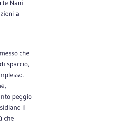
rte Nani:
zioni a
rmesso che
di spaccio,
omplesso.
ne,
tanto peggio
sidiano il
ù che