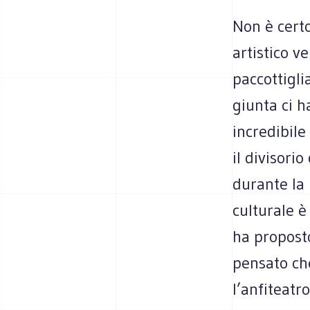
Non è certo
artistico v
paccottigli
giunta ci h
incredibile
il divisori
durante la 
culturale è
ha proposto
pensato ch
l’anfiteatro