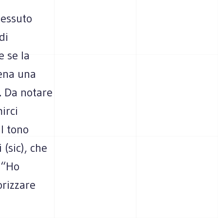
tessuto
di
e se la
rena una
. Da notare
irci
Il tono
 (sic), che
: “Ho
orizzare