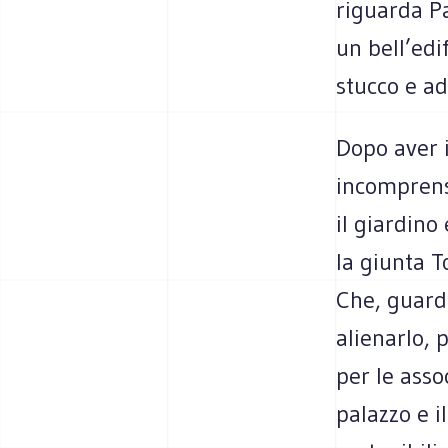
riguarda Pa
un bell’edi
stucco e ad
Dopo aver 
incomprens
il giardino
la giunta T
Che, guarda
alienarlo, 
per le assoc
palazzo e i