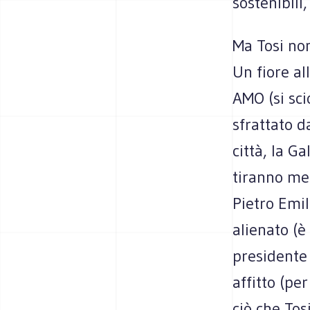
sostenibili
Ma Tosi non
Un fiore al
AMO (si sci
sfrattato d
città, la G
tiranno me
Pietro Emil
alienato (è
presidente
affitto (pe
ciò che Tos