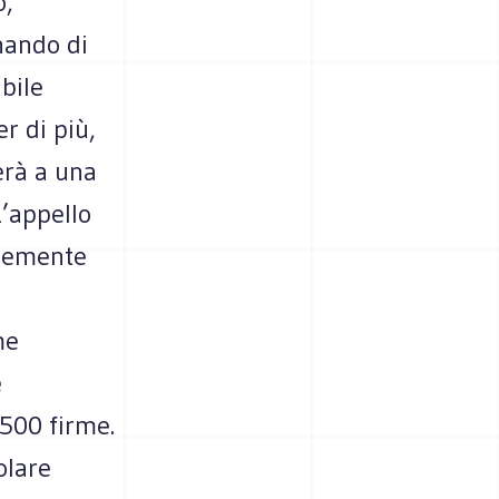
o,
nando di
bile
r di più,
erà a una
L’appello
esemente
me
e
2500 firme.
olare