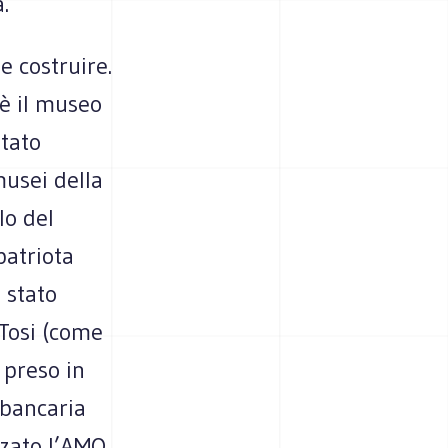
.
e costruire.
 è il museo
stato
musei della
lo del
patriota
è stato
 Tosi (come
 preso in
 bancaria
zzato l’AMO.