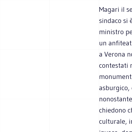
Magari il 
sindaco si 
ministro pe
un anfitea
a Verona no
contestati 
monumento 
asburgico, 
nonostante 
chiedono ch
culturale, 