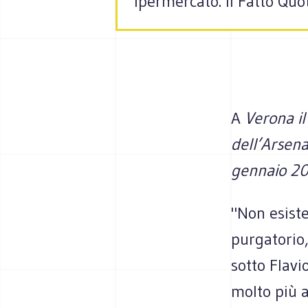
ipermercato. Il Fatto Qu
A
Verona il
dell’Arsen
gennaio 2
"Non esist
purgatorio,
sotto Flavi
molto più a