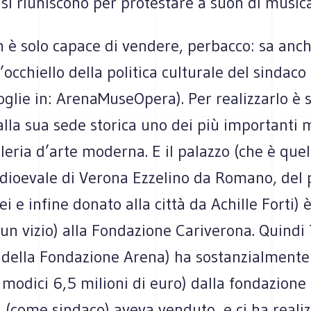
, si riuniscono per protestare a suon di musica
 è solo capace di vendere, perbacco: sa anch
l’occhiello della politica culturale del sindaco
oglie in: ArenaMuseOpera). Per realizzarlo è 
alla sua sede storica uno dei più importanti 
alleria d’arte moderna. E il palazzo (che è quel
dioevale di Verona Ezzelino da Romano, del 
ei e infine donato alla città da Achille Forti) 
 un vizio) alla Fondazione Cariverona. Quindi
 della Fondazione Arena) ha sostanzialmente
r modici 6,5 milioni di euro) dalla fondazione
i (come sindaco) aveva venduto, e ci ha reali