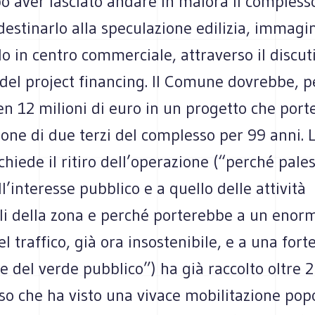
o aver lasciato andare in malora il compless
destinarlo alla speculazione edilizia, immagi
o in centro commerciale, attraverso il discuti
el project financing. Il Comune dovrebbe, pe
en 12 milioni di euro in un progetto che port
ione di due terzi del complesso per 99 anni. 
chiede il ritiro dell’operazione (“perché pal
ll’interesse pubblico e a quello delle attività
i della zona e perché porterebbe a un enor
 traffico, già ora insostenibile, e a una fort
 del verde pubblico”) ha già raccolto oltre 
so che ha visto una vivace mobilitazione pop