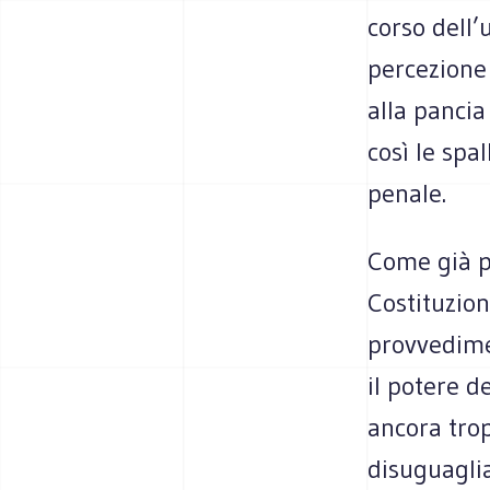
corso dell’
percezione 
alla pancia
così le spa
penale.
Come già pe
Costituzion
provvedimen
il potere d
ancora tro
disuguaglia