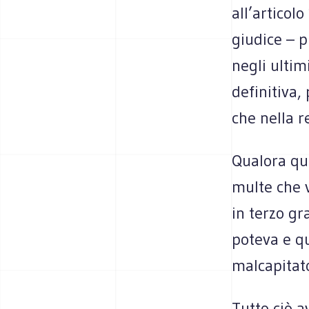
all’articolo
giudice – p
negli ultim
definitiva,
che nella 
Qualora qu
multe che v
in terzo gr
poteva e q
malcapitat
Tutto ciò a