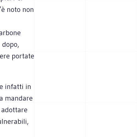
’è noto non
barbone
o dopo,
ere portate
 infatti in
bra mandare
 adottare
lnerabili,