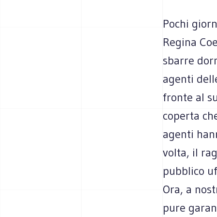
Pochi giorn
Regina Coel
sbarre dorm
agenti dell
fronte al s
coperta che
agenti han
volta, il r
pubblico uff
Ora, a nostr
pure garan