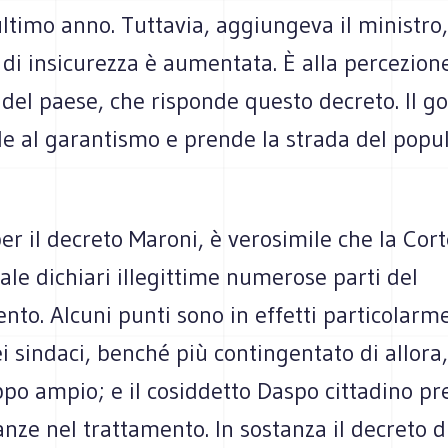
ultimo anno. Tuttavia, aggiungeva il ministro,
di insicurezza è aumentata. È alla percezion
 del paese, che risponde questo decreto. Il g
lle al garantismo e prende la strada del popu
r il decreto Maroni, è verosimile che la Cort
ale dichiari illegittime numerose parti del
to. Alcuni punti sono in effetti particolarmen
ei sindaci, benché più contingentato di allora
ppo ampio; e il cosiddetto Daspo cittadino p
nze nel trattamento. In sostanza il decreto d