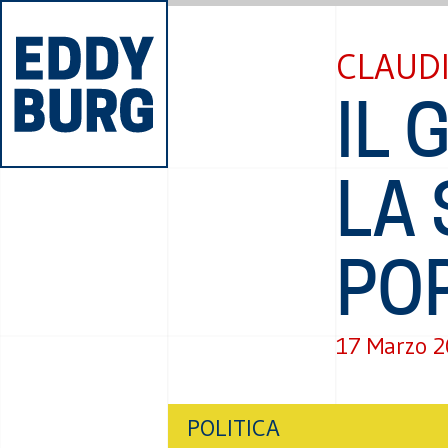
CLAUDI
IL 
LA
PO
17 Marzo 
POLITICA