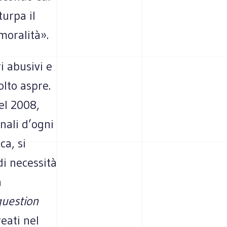
turpa il
moralità».
i abusivi e
olto aspre.
el 2008,
nali d’ogni
ca, si
di necessità
a
question
eati nel