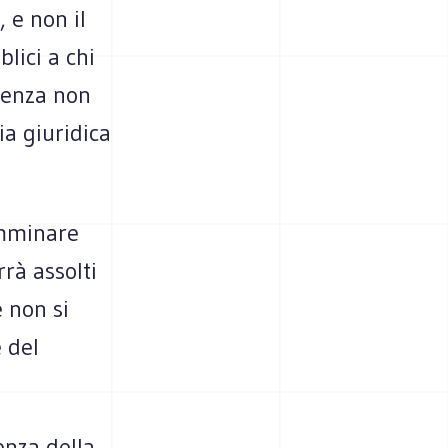
, e non il
lici a chi
tenza non
ia giuridica
omminare
rà assolti
 non si
 del
enza della