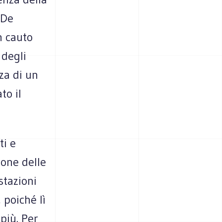
 De
n cauto
 degli
za di un
to il
ti e
ione delle
stazioni
 poiché lì
più. Per