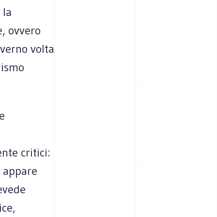
 la
e, ovvero
overno volta
lismo
e
te critici:
, appare
revede
ice,