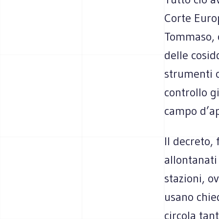
Corte Europ
Tommaso, c
delle cosi
strumenti c
controllo g
campo d’ap
Il decreto,
allontanati
stazioni, o
usano chied
circola tan