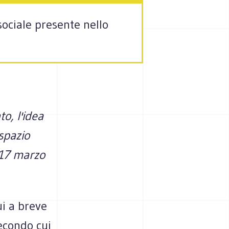
sociale presente nello
o, l'idea
spazio
 17 marzo
ui a breve
econdo cui