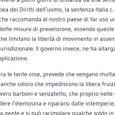
ea dei Diritti dell’uomo, la sentenza Italia c.
he raccomanda al nostro paese di far uso u
ddette misure di prevenzione, essendo queste
he limitano la libertà di movimento in assen
iurisdizionale. Il governo invece, ne ha allarga
plicazione.
 fra le tante cose, prevede che vengano multa
 anche coloro che impediscono la libera fruiz
vvero barboni e senzatetto, che proprio nelle 
ere l’elemosina e ripararsi dalle intemperie,
ta gente e si può racimolare qualche soldo in 