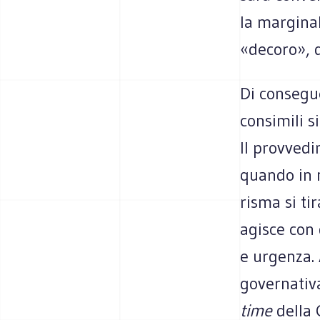
la marginal
«decoro», d
Di consegue
consimili s
Il provvedi
quando in 
risma si tir
agisce con 
e urgenza.
governativa
time
della 