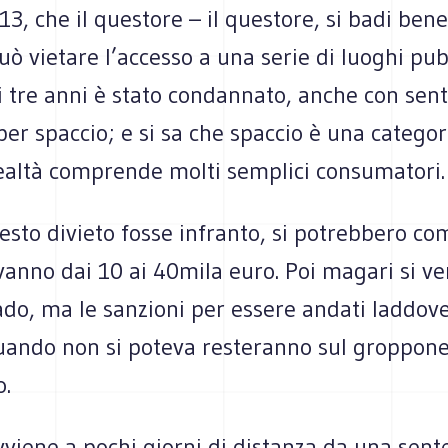
 13, che il questore – il questore, si badi bene
uò vietare l’accesso a una serie di luoghi pubb
i tre anni è stato condannato, anche con sen
 per spaccio; e si sa che spaccio è una categor
realtà comprende molti semplici consumatori.
esto divieto fosse infranto, si potrebbero c
anno dai 10 ai 40mila euro. Poi magari si ver
ado, ma le sanzioni per essere andati laddove
uando non si poteva resteranno sul groppone
o.
vviene a pochi giorni di distanza da una sent