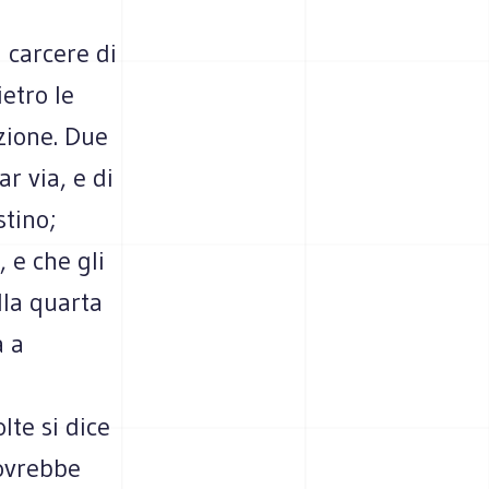
 carcere di
etro le
azione. Due
r via, e di
stino;
 e che gli
lla quarta
a a
lte si dice
dovrebbe