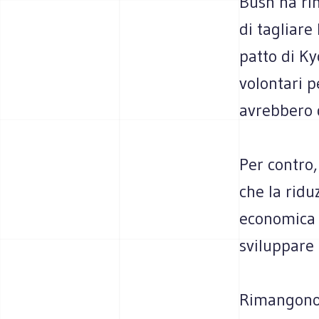
Bush ha ri
di tagliare
patto di Ky
volontari p
avrebbero 
Per contro
che la ridu
economica pe
sviluppare 
Rimangono 