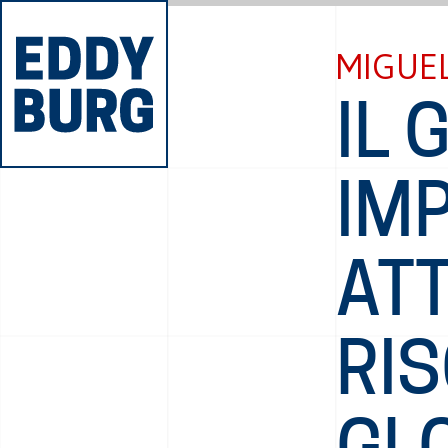
MIGUEL
IL 
IM
ATT
RI
GL