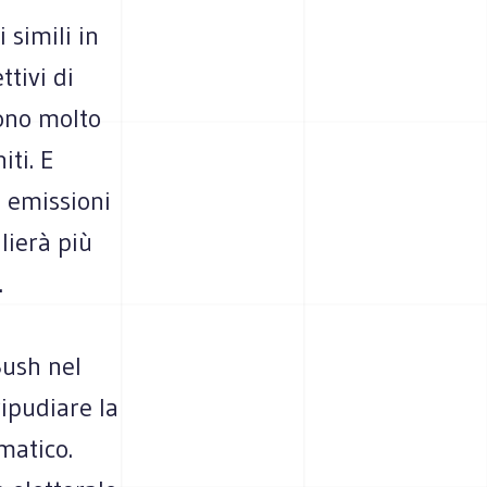
simili in
ttivi di
sono molto
iti. E
e emissioni
lierà più
.
ush nel
ripudiare la
matico.