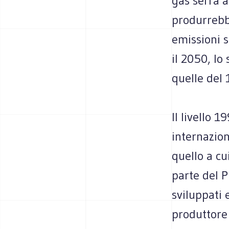
gas serra a
produrrebbe
emissioni s
il 2050, lo
quelle del 
Il livello 1
internazio
quello a cu
parte del P
sviluppati 
produttore