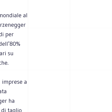
mondiale al
arzenegger
di per
 dell’80%
ari su
che.
i imprese a
ata
ger ha
di taglio