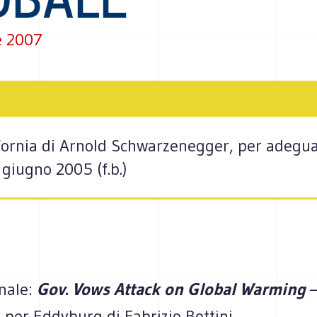
e 2007
fornia di Arnold Schwarzenegger, per adeguars
giugno 2005 (f.b.)
inale:
Gov. Vows Attack on Global Warming
 per Eddyburg di Fabrizio Bottini