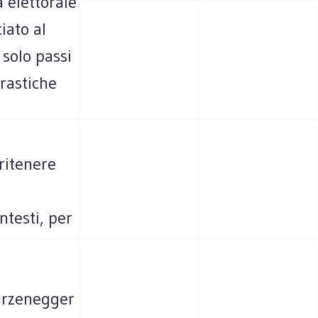
 elettorale
iato al
 solo passi
rastiche
ritenere
e
ntesti, per
arzenegger