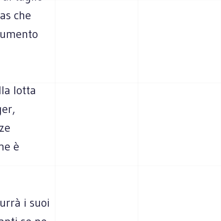
gas che
’aumento
la lotta
er,
nze
ne è
urrà i suoi