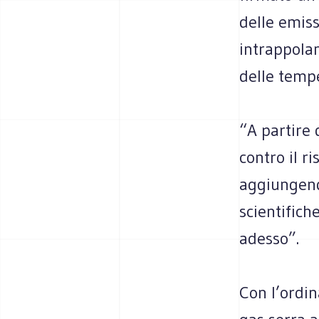
delle emiss
intrappolan
delle tempe
“A partire 
contro il 
aggiungendo
scientifich
adesso”.
Con l’ordin