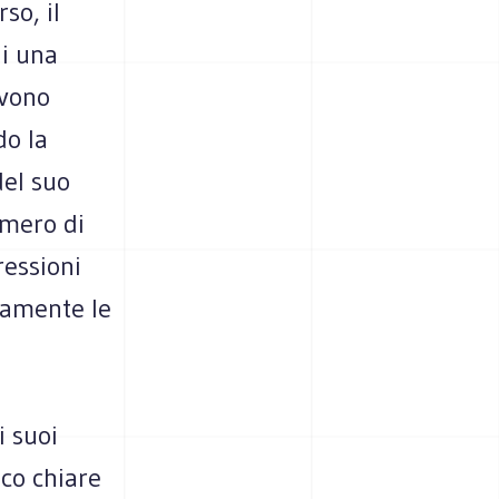
so, il
di una
evono
do la
del suo
umero di
ressioni
iamente le
 suoi
oco chiare