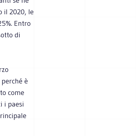
anti se ne
il 2020, le
 25%. Entro
sotto di
rzo
, perché è
otto come
i i paesi
principale