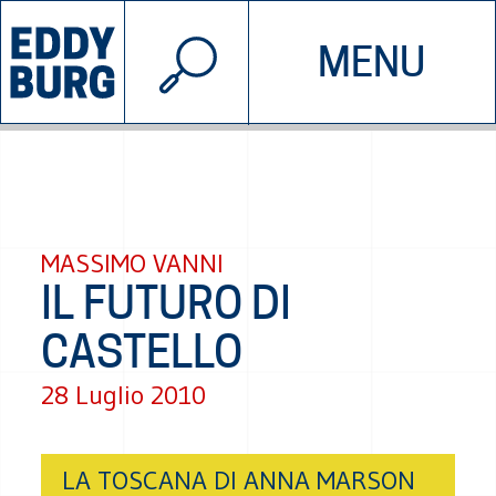
© 2026 EDDYBURG
MENU
INIZIATIVE
CHI SIAMO
SOSTIENICI
CONTATTACI
MASSIMO VANNI
IL FUTURO DI
CASTELLO
28 Luglio 2010
LA TOSCANA DI ANNA MARSON