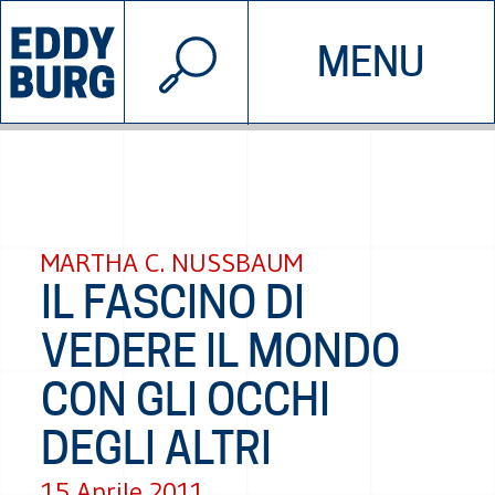
© 2026 EDDYBURG
MENU
INIZIATIVE
CHI SIAMO
SOSTIENICI
CONTATTACI
MARTHA C. NUSSBAUM
IL FASCINO DI
VEDERE IL MONDO
CON GLI OCCHI
DEGLI ALTRI
15 Aprile 2011