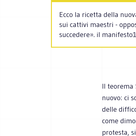
Ecco la ricetta della nuova
sui cattivi maestri - oppo
succedere». il manifest
Il teorema 
nuovo: ci s
delle diffi
come dimos
protesta, s