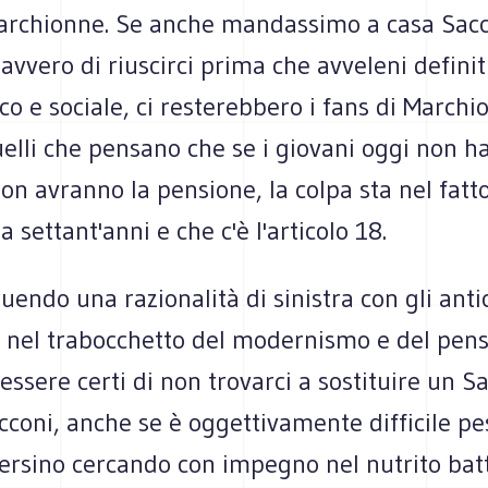
rchionne. Se anche mandassimo a casa Sacc
vvero di riuscirci prima che avveleni definit
ico e sociale, ci resterebbero i fans di Marchi
uelli che pensano che se i giovani oggi non h
n avranno la pensione, la colpa sta nel fatto
a settant'anni e che c'è l'articolo 18.
ruendo una razionalità di sinistra con gli anti
 nel trabocchetto del modernismo e del pens
sere certi di non trovarci a sostituire un S
cconi, anche se è oggettivamente difficile p
persino cercando con impegno nel nutrito bat