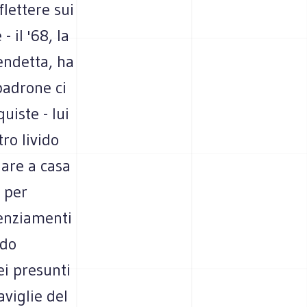
lettere sui
- il '68, la
endetta, ha
 padrone ci
uiste - lui
ro livido
dare a casa
 per
cenziamenti
ndo
ei presunti
viglie del