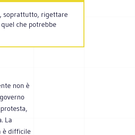
e, soprattutto, rigettare
di quel che potrebbe
ente non è
l governo
 protesta,
. La
è difficile