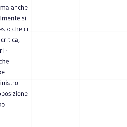
, ma anche
ilmente si
esto che ci
critica,
i -
 che
be
inistro
pposizione
po