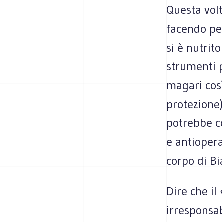
Questa volt
facendo pe
si è nutrit
strumenti p
magari così
protezione)
potrebbe co
e antiopera
corpo di Bi
Dire che il
irresponsab