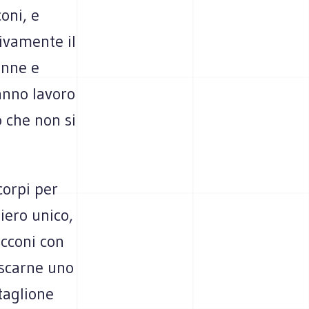
oni, e
ivamente il
onne e
anno lavoro
 che non si
corpi per
iero unico,
acconi con
escarne uno
taglione