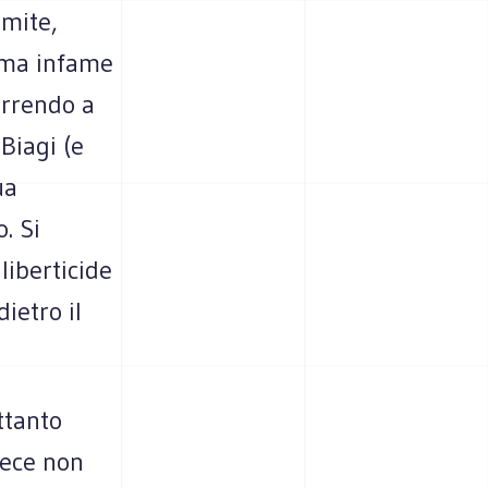
imite,
rema infame
correndo a
Biagi (e
ua
. Si
liberticide
ietro il
ttanto
vece non