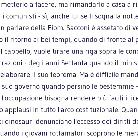
etterlo a tacere, ma rimandarlo a casa a rif
 i comunisti - sì, anche lui se li sogna la notte 
on parlare della Fiom. Sacconi è assetato di v
lo il ritorno ai bei tempi, quando di fronte al
il cappello, vuole tirare una riga sopra le conq
rrazioni - degli anni Settanta quando il minist
elaborare il suo teorema. Ma è difficile man
il suo governo quando persino le bestemmie -
'occupazione bisogna rendere più facili i li
o applausi in tutto l'arco costituzionale. Qua
ti dinosauri denunciano l'eccesso dei diritti d
quando i giovani rottamatori scoprono le mera