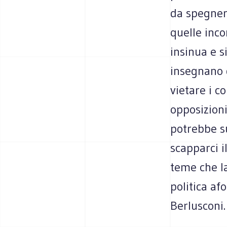
da spegner
quelle inco
insinua e s
insegnano d
vietare i co
opposizioni
potrebbe s
scapparci il
teme che la
politica af
Berlusconi.