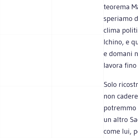
teorema Ma
speriamo da
clima polit
Ichino, e q
e domani no
lavora fino 
Solo ricost
non cadere
potremmo es
un altro Sa
come lui, 