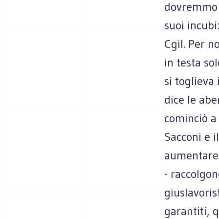
dovremmo m
suoi incubi:
Cgil. Per n
in testa so
si toglieva 
dice le abe
cominciò a 
Sacconi e 
aumentare l
- raccolgon
giuslavoris
garantiti, 